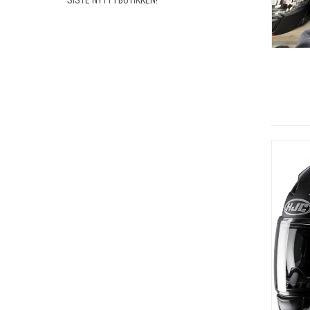
SISTE NYTT I BUTIKKEN!
OUTLET
TANKVESKER
DELER MOPED/SCOOTER
DREV OG KJEDE
HJUL LAGER
EKSOSANLEGG
BREMSER
MOTORDELER
PAKNINGER
PLUGG/PLUGGHETTE
SPEEDOMETERWIRE/DREV
WIRER GASS/CLUTCH/CHOKE
HENDLER
DEKK
LYSPÆRER