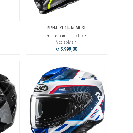
F
RPHA 71 Cleta MC3F
5
Produktnummer: r71-cl-3
Med solvisir!
kr 5.999,00