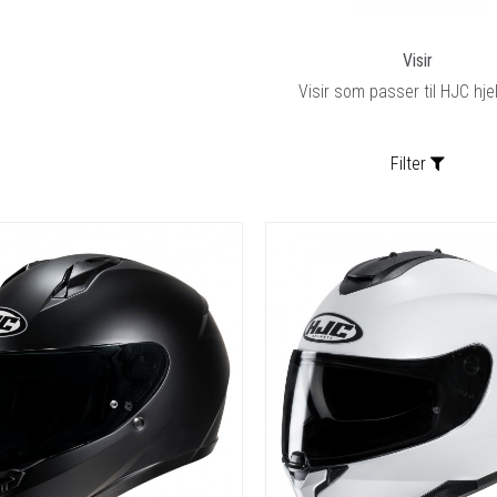
RYGGSKINNE
Visir
REGNTØY
Visir som passer til HJC hj
CROSS UTSTYR
STØRRELSE GUIDE
Filter