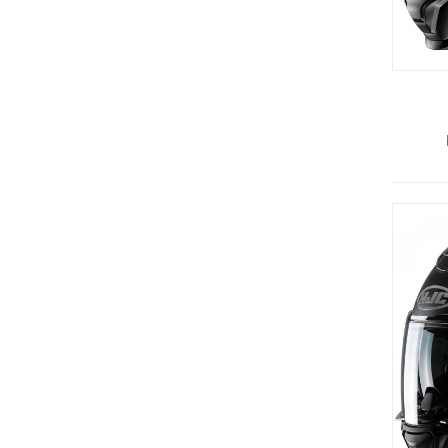
SPEIL
DRIVREIM/OLJEPUMPEREIM
EKSTRAUTSTYR
DELER 125CCM
BREMSER
LYSPÆRER
DREVSETT
OLJEFILTER
DELER MC
SLITEDELER TOPP 10
MC EKSTRAUTSTYR
OLJER/SMØREMIDLER
4-TAKTSOLJER
2-TAKTS OLJER