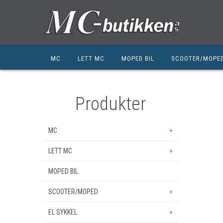
MC
LETT MC
MOPED BIL
SCOOTER/MOPE
HONDA
HONDA
KYMCO
SUZUKI
SUZUKI
PEUGEOT
Produkter
PEUGEOT MC
QJ MOTOR
NIU
MC
ZERO
ZERO
QJ MOTOR
LETT MC
HONDA
BSA
SUZUKI
MOPED BIL
HONDA
PEUGEOT MC
SUZUKI
SCOOTER/MOPED
ZERO
QJ MOTOR
EL SYKKEL
QJ MOTOR
KYMCO