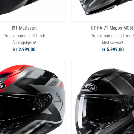
I91 Mattsvart
RPHA 71 Mapos MC5
Produktnummer: i91-m-b
Produktnummer: r71-ma-
Åpningshjelm!
Med solvisir!
kr 2.999,00
kr 5.999,00