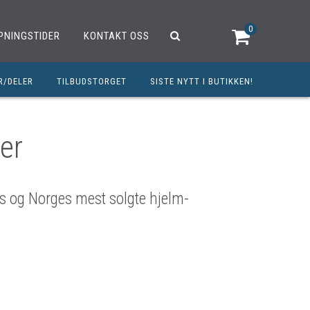
0
PNINGSTIDER
KONTAKT OSS
R/DELER
TILBUDSTORGET
SISTE NYTT I BUTIKKEN!
R
OUTLET
OPED/SCOOTER
er
25CCM
C
 og Norges mest solgte hjelm-
TRAUTSTYR
MØREMIDLER
ELER
DELER
INERT INNBETALING