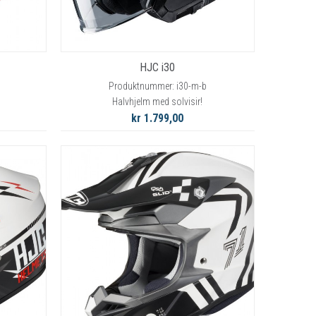
HJC i30
Produktnummer: i30-m-b
Halvhjelm med solvisir!
kr 1.799,00