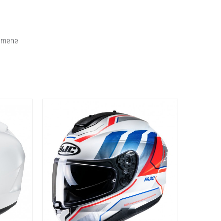
elmene
Sortering: