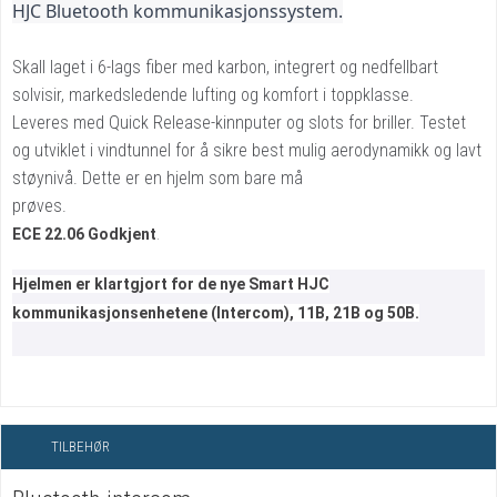
HJC Bluetooth kommunikasjonssystem.
Skall laget i 6-lags fiber med karbon, integrert og nedfellbart
solvisir, markedsledende lufting og komfort i toppklasse.
Leveres med Quick Release-kinnputer og slots for briller. Testet
og utviklet i vindtunnel for å sikre best mulig aerodynamikk og lavt
støynivå. Dette er en hjelm som bare må
prøves.
ECE 22.06 Godkjent
.
Hjelmen er klartgjort for de nye Smart HJC
kommunikasjonsenhetene (Intercom), 11B, 21B og 50B.
TILBEHØR