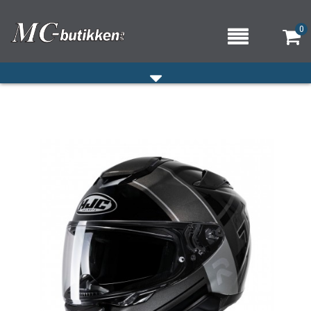
0
HJEM
VERKSTED
OM OSS/ÅPNINGSTIDER
KONTAKT OSS