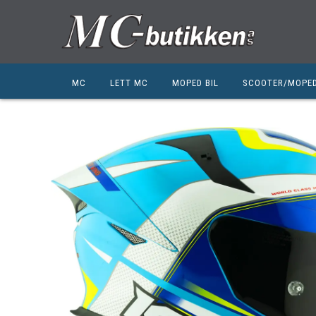
MC
LETT MC
MOPED BIL
SCOOTER/MOPE
HONDA
HONDA
KYMCO
SUZUKI
SUZUKI
PEUGEOT
PEUGEOT MC
QJ MOTOR
NIU
ZERO
ZERO
QJ MOTOR
BSA