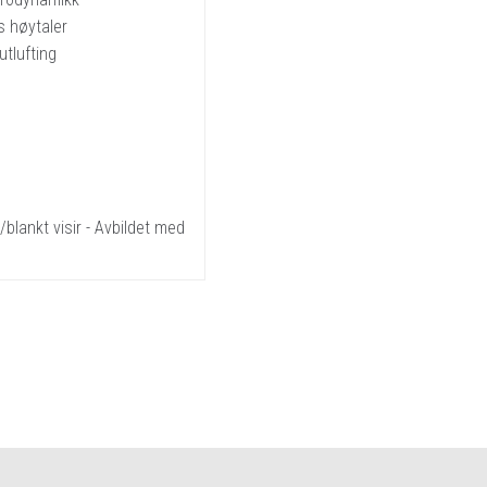
s høytaler
utlufting
blankt visir - Avbildet med