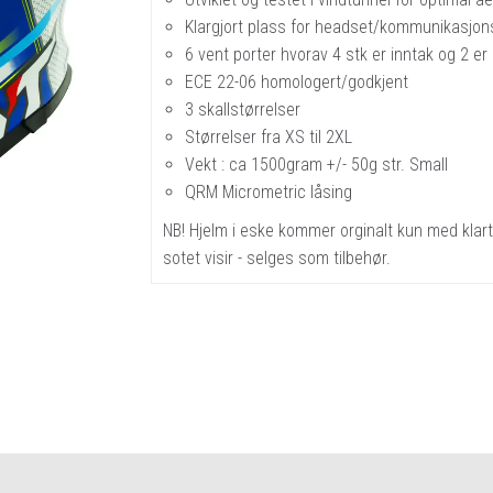
Klargjort plass for headset/kommunikasjon
6 vent porter hvorav 4 stk er inntak og 2 er 
ECE 22-06 homologert/godkjent
3 skallstørrelser
Størrelser fra XS til 2XL
Vekt : ca 1500gram +/- 50g str. Small
QRM Micrometric låsing
NB! Hjelm i eske kommer orginalt kun med klart/
sotet visir - selges som tilbehør.