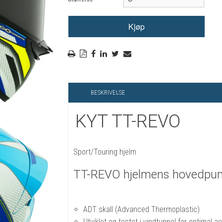
RYGGSKINNE
REGNTØY
CROSS UTSTYR
STØRRELSE GUIDE
BESKRIVELSE
KYT TT-REVO
Sport/Touring hjelm
TT-REVO hjelmens hovedpun
ADT skall (Advanced Thermoplastic)
Utviklet og testet i vindtunnel for optimal 