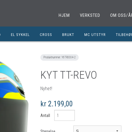
HJEM
VERKSTED
OM OSS/Å
D
EL SYKKEL
CROSS
BRUKT
MC UTSTYR
TILBEHØ
EL. SPARKESYKKEL
MINICROSS
SHOEI HJELMER
TILBEHØ
NOLAN HJELMER
DELER M
Produktnummer:
Y6TR0004-2
HJC HJELMER
DELER 1
KYT TT-REVO
KLESPAKKER
DELER M
MC BUKSER
MC EKS
Nyhet!
MC JAKKER
OLJER/S
kr 2.199,00
MC STØVLER
CROSS D
Antall
HANSKER
BRUKTE 
BLUETOOTH INTERCOM
EGENDEF
Størrelse