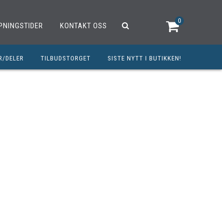
0
PNINGSTIDER
KONTAKT OSS
R/DELER
TILBUDSTORGET
SISTE NYTT I BUTIKKEN!
R
OUTLET
OPED/SCOOTER
25CCM
C
TRAUTSTYR
MØREMIDLER
ELER
DELER
INERT INNBETALING