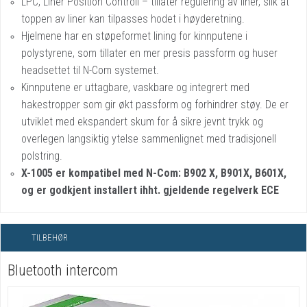
LPC, Liner Position Controll – tillater regulering av liner, slik at
toppen av liner kan tilpasses hodet i høyderetning.
Hjelmene har en støpeformet lining for kinnputene i
polystyrene, som tillater en mer presis passform og huser
headsettet til N-Com systemet.
Kinnputene er uttagbare, vaskbare og integrert med
hakestropper som gir økt passform og forhindrer støy. De er
utviklet med ekspandert skum for å sikre jevnt trykk og
overlegen langsiktig ytelse sammenlignet med tradisjonell
polstring.
X-1005 er kompatibel med N-Com: B902 X, B901X, B601X,
og er godkjent installert ihht. gjeldende regelverk ECE
TILBEHØR
Bluetooth intercom