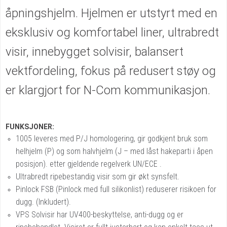
åpningshjelm. Hjelmen er utstyrt med en
eksklusiv og komfortabel liner, ultrabredt
visir, innebygget solvisir, balansert
vektfordeling, fokus på redusert støy og
er klargjort for N-Com kommunikasjon.
FUNKSJONER:
1005 leveres med P/J homologering, gir godkjent bruk som
helhjelm (P) og som halvhjelm (J – med låst hakeparti i åpen
posisjon). etter gjeldende regelverk UN/ECE .
Ultrabredt ripebestandig visir som gir økt synsfelt.
Pinlock FSB (Pinlock med full silikonlist) reduserer risikoen for
dugg. (Inkludert).
VPS Solvisir har UV400-beskyttelse, anti-dugg og er