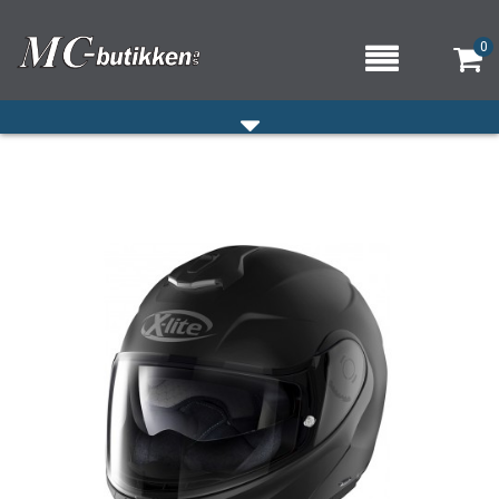
0
HJEM
VERKSTED
OM OSS/ÅPNINGSTIDER
KONTAKT OSS