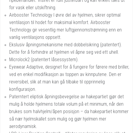
ripebehandlet. Visiret er fullt justerbart og kan enkelt taes ut
for vask eller utskiftning.
Airbooster Technology I øvre del av hjelmen, sikrer optimal
ventilasjon til hodet for maksimal komfort. Airbooster
Technology gir vesentlig mer luftgjennomstrømning enn en
vanlig ventilasjons oppsett.
Ekslusiv åpningsmekanisme med dobbelsikring (patentert).
Dette for å forhindre at hjelmen vil åpne seg ved ett uhell.
Microlock2 (patentert låsessystem).
Eyewear Adaptive, designet for å fungere for førere med briller,
ved en enkel modifikasjon av toppen av kinnputene. Den er
reversibel, slik at man kan gå tilbake til opprinnelig
konfigurasjon.
Paterntert eliptisk åpningsbevegelse av hakepartiet gjør det
mulig å holde hjelmens totale volum på et minimum, når den
brukes som halvhjelm/åpen posisjon – da hakepartiet kommer
så nær hjelmskallet som mulig og gjør hjelmen mer
aerodynamisk.