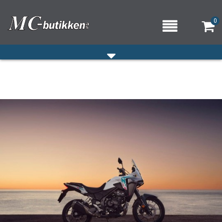
0
HJEM
VERKSTED
OM OSS/ÅPNINGSTIDER
KONTAKT OSS