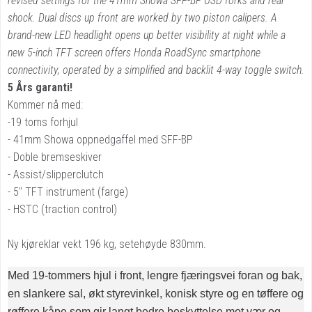
revised settings for the 41mm Showa SFF-BP USD forks and rear
shock. Dual discs up front are worked by two piston calipers.
A
brand-new LED headlight opens up better visibility at night while a
new 5-inch TFT screen offers Honda RoadSync smartphone
connectivity, operated by a simplified and backlit 4-way toggle switch.
5 Års garanti!
Kommer nå med:
-19 toms forhjul
- 41mm Showa oppnedgaffel med SFF-BP
- Doble bremseskiver
- Assist/slipperclutch
- 5" TFT instrument (farge)
- HSTC (traction control)
Ny kjøreklar vekt 196 kg, setehøyde 830mm.
Med 19-tommers hjul i front, lengre fjæringsvei foran og bak,
en slankere sal, økt styrevinkel, konisk styre og en tøffere og
røffere kåpe som gir langt bedre beskyttelse mot vær og