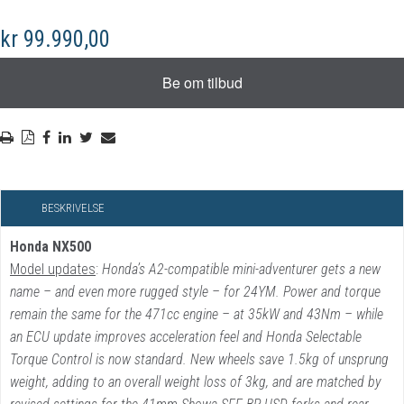
kr 99.990,00
BESKRIVELSE
Honda NX500
Model updates
:
Honda’s
A2-compatible mini-adventurer gets a new
name – and even more rugged style – for 24YM. Power and torque
remain the same for the 471cc engine – at 35kW and 43Nm – while
an ECU update improves acceleration feel and Honda Selectable
Torque Control is now standard. New wheels save 1.5kg of unsprung
weight, adding to an overall weight loss of 3kg, and are matched by