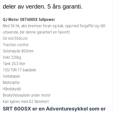
deler av verden. 5 års garanti.
QJ Motor SRT600SX fullpower
:
Med 56 hk, abs bremser foran og bak, opp/ned forgaffel og rått
utseende, blir denne garantert en favoritt.
54 nm/554ccm
Traction control
Setehøyde 805mm
Vekt 220kg
Tank 20,5 liter
150/70R-17 bakdekk
Veltebøyle
Midtstøtte
Håndskydd
Beskyttelseplate under motor
Kan kjøres med A2 førerkort
SRT 600SX er en Adventuresykkel som er