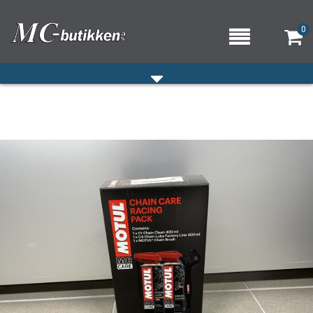
0
HJEM
VERKSTED
OM OSS/ÅPNINGSTIDER
KONTAKT OSS