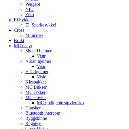
Peugeot
NIU
Zero
El Sykkel
El. Sparkesykkel
Cross
Minicross
Brukt
MC utstyr
Shoei Hjelmer
Visir
Nolan hjelmer
Visir
HJC hjelmer
Visir
Klespakker
MC Bukser
MC Jakker
MC støvler
MC godkjente støvler/sko
Hansker
Bluetooth intercom
Ryggskinne
Regntøy
Cross Utstyr