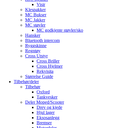
Visir
Klespakker
MC Bukser
MC Jakker
MC støvler
MC godkjente støvler/sko
Hansker
Bluetooth intercom
Ryggskinne
Regntøy
Cross Utstyr
Cross Briller
Cross Hjelmer
Rekvisita
Størrelse Guide
Tilbehør/deler
Tilbehør
Oxford
Tankvesker
Deler Moped/Scooter
Drev og kjede
Hjul lager
Eksosanlegg
Bremser
Motordeler