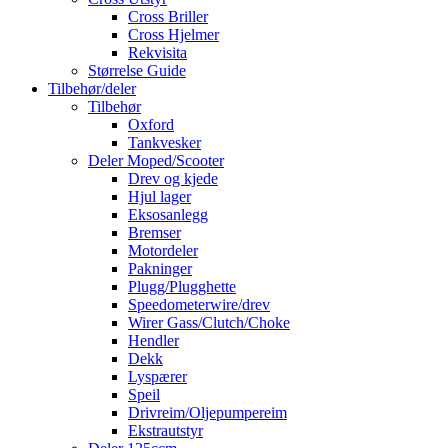
Cross Briller
Cross Hjelmer
Rekvisita
Størrelse Guide
Tilbehør/deler
Tilbehør
Oxford
Tankvesker
Deler Moped/Scooter
Drev og kjede
Hjul lager
Eksosanlegg
Bremser
Motordeler
Pakninger
Plugg/Plugghette
Speedometerwire/drev
Wirer Gass/Clutch/Choke
Hendler
Dekk
Lyspærer
Speil
Drivreim/Oljepumpereim
Ekstrautstyr