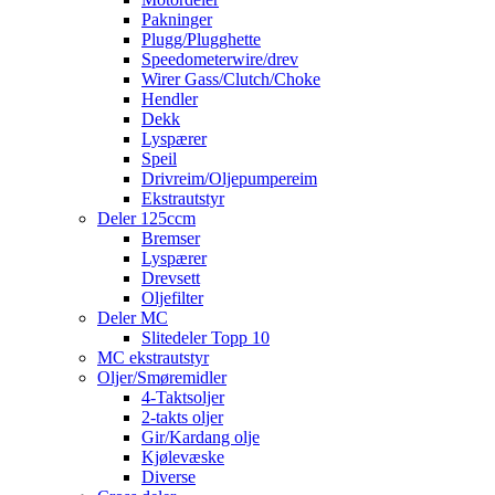
Pakninger
Plugg/Plugghette
Speedometerwire/drev
Wirer Gass/Clutch/Choke
Hendler
Dekk
Lyspærer
Speil
Drivreim/Oljepumpereim
Ekstrautstyr
Deler 125ccm
Bremser
Lyspærer
Drevsett
Oljefilter
Deler MC
Slitedeler Topp 10
MC ekstrautstyr
Oljer/Smøremidler
4-Taktsoljer
2-takts oljer
Gir/Kardang olje
Kjølevæske
Diverse