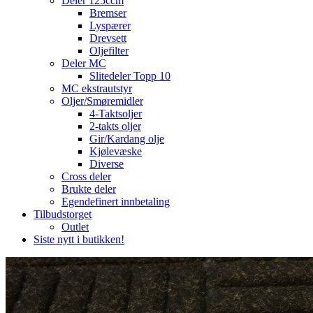
Deler 125ccm
Bremser
Lyspærer
Drevsett
Oljefilter
Deler MC
Slitedeler Topp 10
MC ekstrautstyr
Oljer/Smøremidler
4-Taktsoljer
2-takts oljer
Gir/Kardang olje
Kjølevæske
Diverse
Cross deler
Brukte deler
Egendefinert innbetaling
Tilbudstorget
Outlet
Siste nytt i butikken!