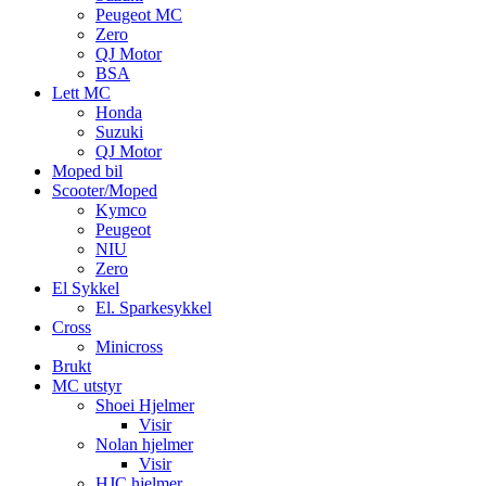
Peugeot MC
Zero
QJ Motor
BSA
Lett MC
Honda
Suzuki
QJ Motor
Moped bil
Scooter/Moped
Kymco
Peugeot
NIU
Zero
El Sykkel
El. Sparkesykkel
Cross
Minicross
Brukt
MC utstyr
Shoei Hjelmer
Visir
Nolan hjelmer
Visir
HJC hjelmer