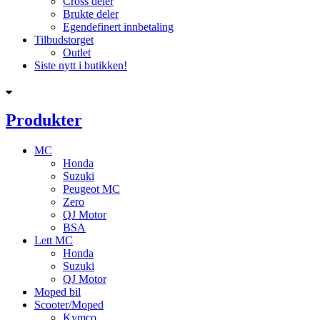
Cross deler
Brukte deler
Egendefinert innbetaling
Tilbudstorget
Outlet
Siste nytt i butikken!
Produkter
MC
Honda
Suzuki
Peugeot MC
Zero
QJ Motor
BSA
Lett MC
Honda
Suzuki
QJ Motor
Moped bil
Scooter/Moped
Kymco