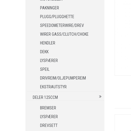
MC STØVLER
PAKNINGER
MC GODKJENTE STØVLER/SKO
PLUGG/PLUGGHETTE
HANSKER
SPEEDOMETERWIRE/DREV
BLUETOOTH INTERCOM
WIRER GASS/CLUTCH/CHOKE
RYGGSKINNE
HENDLER
REGNTØY
DEKK
CROSS UTSTYR
LYSPÆRER
CROSS BRILLER
SPEIL
CROSS HJELMER
DRIVREIM/OLJEPUMPEREIM
REKVISITA
EKSTRAUTSTYR
STØRRELSE GUIDE
DELER 125CCM
BREMSER
LYSPÆRER
DREVSETT