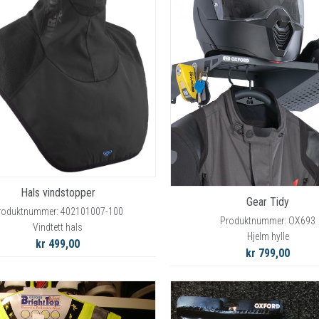
Hals vindstopper
Gear Tidy
roduktnummer: 402101007-100
Produktnummer: OX693
Vindtett hals
Hjelm hylle
kr 499,00
kr 799,00