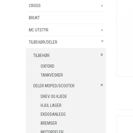
BSA
PEUGEOT
CROSS
EL. SPARKESYKKEL
NIU
BRUKT
MINICROSS
ZERO
MC UTSTYR
TILBEHØR/DELER
SHOEI HJELMER
VISIR
TILBEHØR
NOLAN HJELMER
OXFORD
TANKVESKER
VISIR
DELER MOPED/SCOOTER
HJC HJELMER
DREV OG KJEDE
VISIR
HJUL LAGER
KLESPAKKER
EKSOSANLEGG
MC BUKSER
BREMSER
MC JAKKER
MOTORDELER