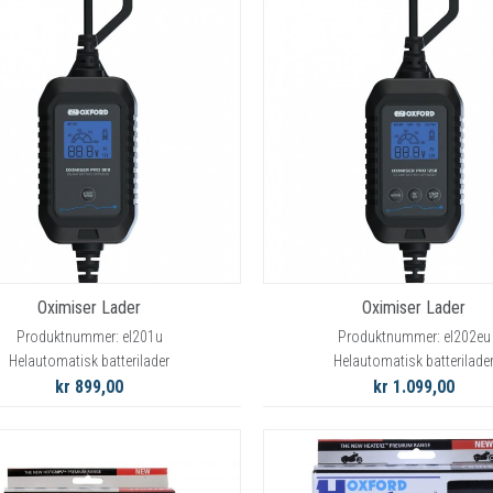
RYGGSKINNE
REGNTØY
CROSS UTSTYR
STØRRELSE GUIDE
Oximiser Lader
Oximiser Lader
Produktnummer: el201u
Produktnummer: el202eu
Helautomatisk batterilader
Helautomatisk batterilade
kr 899,00
kr 1.099,00