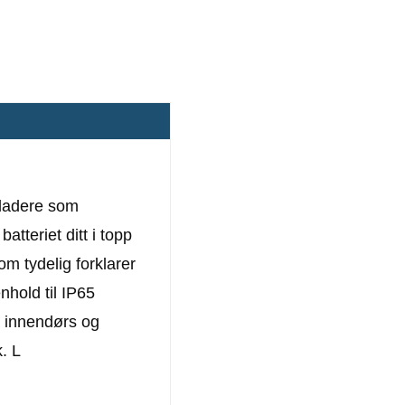
sladere som
atteriet ditt i topp
om tydelig forklarer
nhold til IP65
e innendørs og
. L