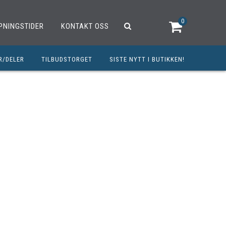
0
PNINGSTIDER
KONTAKT OSS
R/DELER
TILBUDSTORGET
SISTE NYTT I BUTIKKEN!
R
OUTLET
OPED/SCOOTER
25CCM
C
TRAUTSTYR
MØREMIDLER
ELER
DELER
INERT INNBETALING