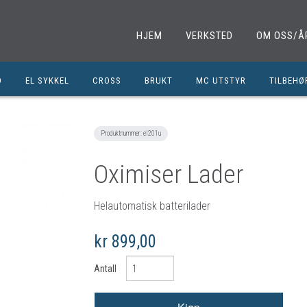
HJEM
VERKSTED
OM OSS/Å
D
EL SYKKEL
CROSS
BRUKT
MC UTSTYR
TILBEHØ
EL. SPARKESYKKEL
MINICROSS
SHOEI HJELMER
TILBEHØ
NOLAN HJELMER
DELER M
Produktnummer:
el201u
HJC HJELMER
DELER 1
Oximiser Lader
KLESPAKKER
DELER M
MC BUKSER
MC EKS
Helautomatisk batterilader
MC JAKKER
OLJER/S
kr 899,00
MC STØVLER
CROSS D
Antall
HANSKER
BRUKTE 
BLUETOOTH INTERCOM
EGENDEF