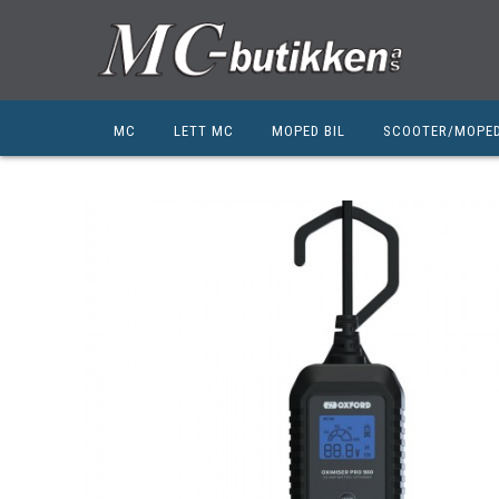
MC
LETT MC
MOPED BIL
SCOOTER/MOPE
HONDA
HONDA
KYMCO
SUZUKI
SUZUKI
PEUGEOT
PEUGEOT MC
QJ MOTOR
NIU
ZERO
ZERO
QJ MOTOR
BSA