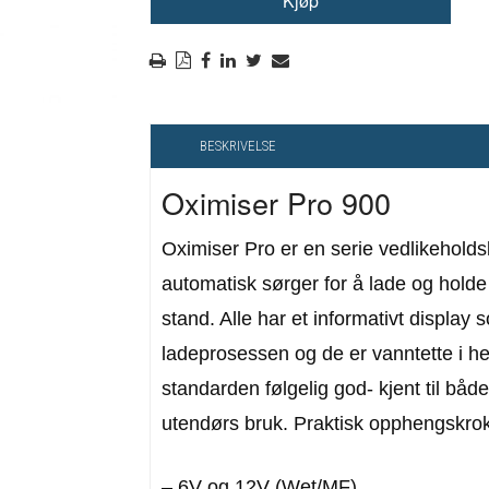
RYGGSKINNE
REGNTØY
CROSS UTSTYR
STØRRELSE GUIDE
BESKRIVELSE
Oximiser Pro 900
Oximiser Pro er en serie vedlikehold
automatisk sørger for å lade og holde b
stand. Alle har et informativt display s
ladeprosessen og de er vanntette i he
standarden følgelig god- kjent til båd
utendørs bruk. Praktisk opphengskrok
– 6V og 12V (Wet/MF)