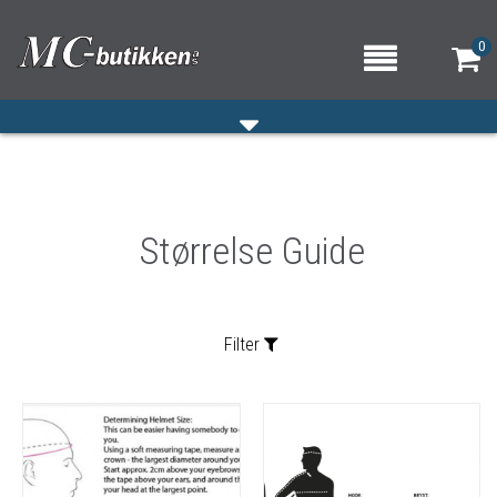
0
HJEM
Størrelse Guide
VERKSTED
OM OSS/ÅPNINGSTIDER
KONTAKT OSS
Filter
Sortering: