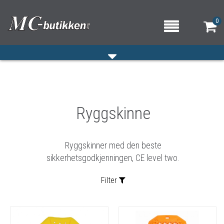
0
HJEM
Ryggskinne
VERKSTED
OM OSS/ÅPNINGSTIDER
Ryggskinner med den beste
KONTAKT OSS
sikkerhetsgodkjenningen, CE level two.
Filter
Sortering: