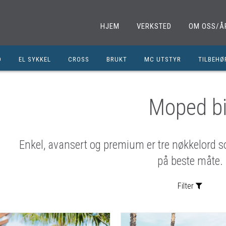
HJEM
VERKSTED
OM OSS/Å
D
EL SYKKEL
CROSS
BRUKT
MC UTSTYR
TILBEHØ
EL. SPARKESYKKEL
MINICROSS
SHOEI HJELMER
TILBEHØ
NOLAN HJELMER
DELER M
Moped bi
HJC HJELMER
DELER 1
KLESPAKKER
DELER M
Enkel, avansert og premium er tre nøkkelord s
MC BUKSER
MC EKS
på beste måte.
MC JAKKER
OLJER/S
Filter
MC STØVLER
CROSS D
HANSKER
BRUKTE 
BLUETOOTH INTERCOM
EGENDEF