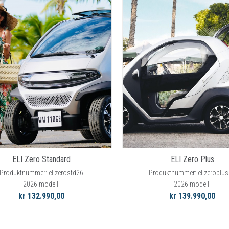
RYGGSKINNE
REGNTØY
CROSS UTSTYR
STØRRELSE GUIDE
ELI Zero Standard
ELI Zero Plus
Produktnummer: elizerostd26
Produktnummer: elizeroplu
2026 modell!
2026 modell!
kr 132.990,00
kr 139.990,00