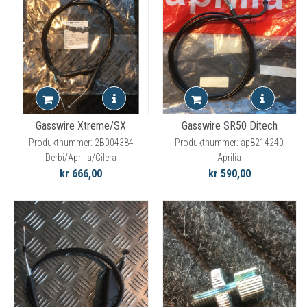
Gasswire Xtreme/SX
Gasswire SR50 Ditech
Produktnummer: 2B004384
Produktnummer: ap8214240
Derbi/Aprilia/Gilera
Aprilia
kr 666,00
kr 590,00