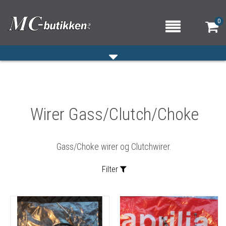
0
HJEM
Wirer Gass/Clutch/Choke
VERKSTED
OM OSS/ÅPNINGSTIDER
Gass/Choke wirer og Clutchwirer.
KONTAKT OSS
Filter
Sortering: