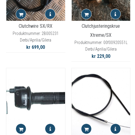
Clutchwire SX/RX
Clutchjusteringskrue
Produktnummer: 2B005231
Xtreme/SX
Derbi/Aprilia/Gilera
Produktnummer: 00f00920551L
kr 699,00
Derbi/Aprilia/Gilera
kr 229,00