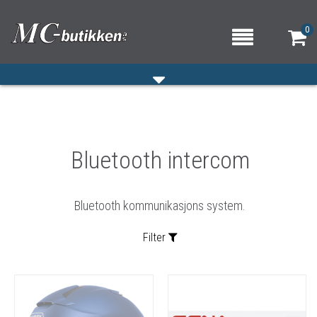
0
HJEM
Bluetooth intercom
VERKSTED
OM OSS/ÅPNINGSTIDER
Bluetooth kommunikasjons system.
KONTAKT OSS
Filter
Sortering: