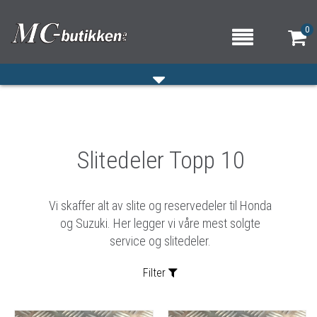
0
HJEM
Slitedeler Topp 10
VERKSTED
OM OSS/ÅPNINGSTIDER
Vi skaffer alt av slite og reservedeler til Honda
KONTAKT OSS
og Suzuki. Her legger vi våre mest solgte
service og slitedeler.
Filter
Sortering: