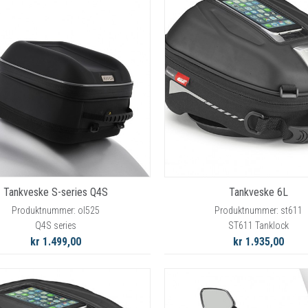
RYGGSKINNE
REGNTØY
CROSS UTSTYR
STØRRELSE GUIDE
Tankveske S-series Q4S
Tankveske 6L
Produktnummer: ol525
Produktnummer: st611
Q4S series
ST611 Tanklock
kr 1.499,00
kr 1.935,00