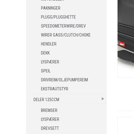
MC STØVLER
PAKNINGER
MC GODKJENTE STØVLER/SKO
PLUGG/PLUGGHETTE
HANSKER
SPEEDOMETERWIRE/DREV
BLUETOOTH INTERCOM
WIRER GASS/CLUTCH/CHOKE
RYGGSKINNE
HENDLER
REGNTØY
DEKK
CROSS UTSTYR
LYSPÆRER
CROSS BRILLER
SPEIL
CROSS HJELMER
DRIVREIM/OLJEPUMPEREIM
REKVISITA
EKSTRAUTSTYR
STØRRELSE GUIDE
DELER 125CCM
BREMSER
LYSPÆRER
DREVSETT