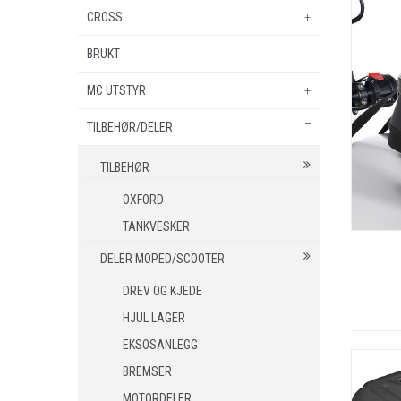
BSA
PEUGEOT
CROSS
EL. SPARKESYKKEL
NIU
BRUKT
MINICROSS
ZERO
MC UTSTYR
TILBEHØR/DELER
SHOEI HJELMER
VISIR
TILBEHØR
NOLAN HJELMER
OXFORD
TANKVESKER
VISIR
DELER MOPED/SCOOTER
HJC HJELMER
DREV OG KJEDE
VISIR
HJUL LAGER
KLESPAKKER
EKSOSANLEGG
MC BUKSER
BREMSER
MC JAKKER
MOTORDELER