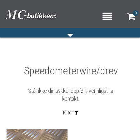
0
HJEM
Speedometerwire/drev
VERKSTED
OM OSS/ÅPNINGSTIDER
Står ikke din sykkel oppført, vennligst ta
KONTAKT OSS
kontakt.
Filter
Sortering: