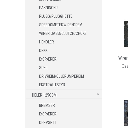
MC STØVLER
PAKNINGER
MC GODKJENTE STØVLER/SKO
PLUGG/PLUGGHETTE
HANSKER
SPEEDOMETERWIRE/DREV
BLUETOOTH INTERCOM
WIRER GASS/CLUTCH/CHOKE
RYGGSKINNE
HENDLER
REGNTØY
DEKK
CROSS UTSTYR
Wire
LYSPÆRER
Gas
CROSS BRILLER
SPEIL
CROSS HJELMER
DRIVREIM/OLJEPUMPEREIM
REKVISITA
EKSTRAUTSTYR
STØRRELSE GUIDE
DELER 125CCM
BREMSER
LYSPÆRER
DREVSETT