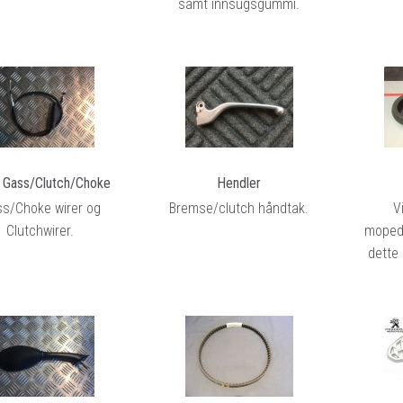
samt innsugsgummi.
r Gass/Clutch/Choke
Hendler
s/Choke wirer og
Bremse/clutch håndtak.
V
Clutchwirer.
moped
dette