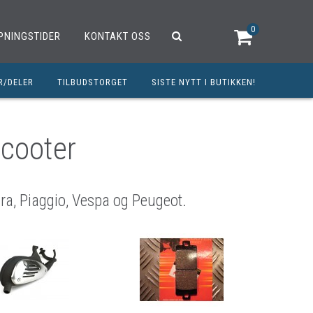
0
PNINGSTIDER
KONTAKT OSS
R/DELER
TILBUDSTORGET
SISTE NYTT I BUTIKKEN!
R
OUTLET
OPED/SCOOTER
cooter
25CCM
C
ilera, Piaggio, Vespa og Peugeot.
TRAUTSTYR
MØREMIDLER
ELER
DELER
INERT INNBETALING