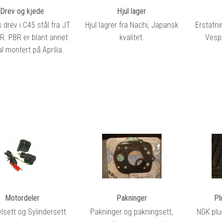
Drev og kjede
Hjul lager
RYGGSKINNE
s drev i C45 stål fra JT
Hjul lagrer fra Nachi, Japansk
Erstatni
REGNTØY
BR. PBR er blant annet
kvalitet.
Vespa
CROSS UTSTYR
al montert på Aprilia.
STØRRELSE GUIDE
Motordeler
Pakninger
Pl
sett og Sylindersett.
Pakninger og pakningsett,
NGK plu