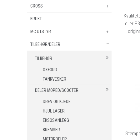
BSA
PEUGEOT
CROSS
EL. SPARKESYKKEL
NIU
Kvalitet
BRUKT
MINICROSS
ZERO
eller P
origin
MC UTSTYR
TILBEHØR/DELER
SHOEI HJELMER
VISIR
TILBEHØR
NOLAN HJELMER
OXFORD
TANKVESKER
VISIR
DELER MOPED/SCOOTER
HJC HJELMER
DREV OG KJEDE
VISIR
HJUL LAGER
KLESPAKKER
EKSOSANLEGG
MC BUKSER
BREMSER
MC JAKKER
Stempel
MOTORDELER