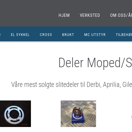
HJEM
VERKSTED
OM OSS/Å
D
EL SYKKEL
CROSS
BRUKT
MC UTSTYR
TILBEHØ
EL. SPARKESYKKEL
MINICROSS
SHOEI HJELMER
TILBEHØ
NOLAN HJELMER
DELER M
Deler Moped/S
HJC HJELMER
DELER 1
KLESPAKKER
DELER M
Våre mest solgte slitedeler til Derbi, Aprilia, G
MC BUKSER
MC EKS
MC JAKKER
OLJER/S
MC STØVLER
CROSS D
HANSKER
BRUKTE 
BLUETOOTH INTERCOM
EGENDEF