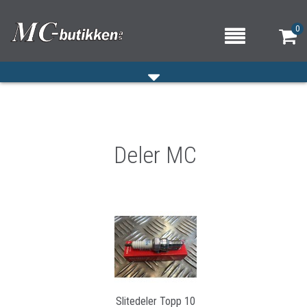
0
HJEM
Deler MC
VERKSTED
OM OSS/ÅPNINGSTIDER
KONTAKT OSS
Slitedeler Topp 10