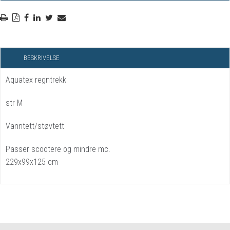
BESKRIVELSE
Aquatex regntrekk
str M
Vanntett/støvtett
Passer scootere og mindre mc.
229x99x125 cm