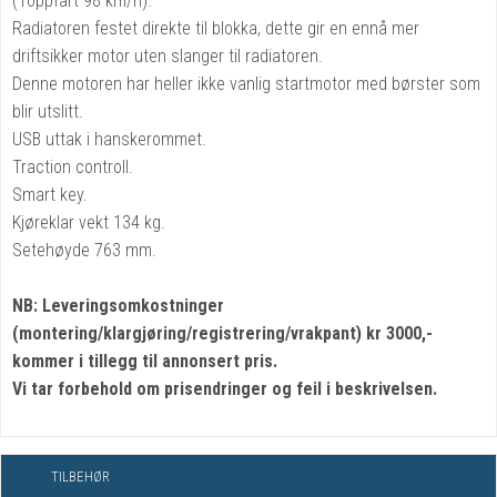
(Toppfart 98 km/h).
Radiatoren festet direkte til blokka, dette gir en ennå mer
driftsikker motor uten slanger til radiatoren.
Denne motoren har heller ikke vanlig startmotor med børster som
blir utslitt.
USB uttak i hanskerommet.
Traction controll.
Smart key.
Kjøreklar vekt 134 kg.
Setehøyde 763 mm.
NB: Leveringsomkostninger
(montering/klargjøring/registrering/vrakpant) kr 3000,-
kommer i tillegg til annonsert pris.
Vi tar forbehold om prisendringer og feil i beskrivelsen.
TILBEHØR