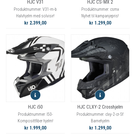
HJC V31
HJC CS-MX 2
Produktnummer: V31-m-b
Produktnummer: csmx
Halvhjelm med solvisir!
Nyhet til kampanjepris!
kr 2.399,00
kr 1.299,00
HJC i50
HJC CLXY-2 Crosshjelm
Produktnummer: I50-
Produktnummer: clxy-2-cr-5f
Komposittfiber hjelm!
Barnehjelm
kr 1.999,00
kr 1.299,00