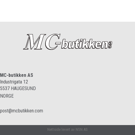
MC-butikken AS
Industrigata 12
5537
HAUGESUND
NORGE
post@mcbutikken.com
Nettside levert av NSN AS