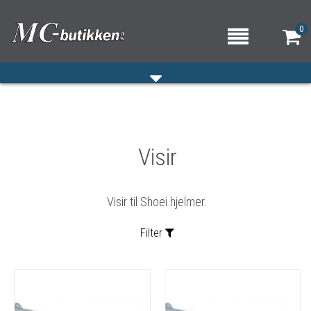
0
HJEM
Visir
VERKSTED
OM OSS/ÅPNINGSTIDER
Visir til Shoei hjelmer.
KONTAKT OSS
Filter
Sortering: