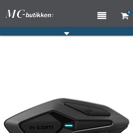
0
HJEM
VERKSTED
OM OSS/ÅPNINGSTIDER
KONTAKT OSS