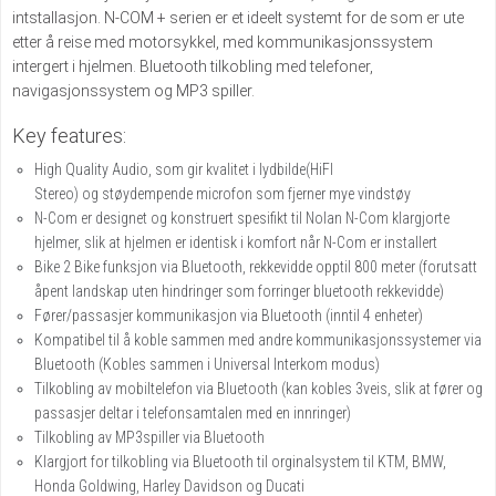
intstallasjon. N-COM + serien er et ideelt systemt for de som er ute
etter å reise med motorsykkel, med kommunikasjonssystem
intergert i hjelmen. Bluetooth tilkobling med telefoner,
navigasjonssystem og MP3 spiller.
Key features:
High Quality Audio, som gir kvalitet i lydbilde(HiFI
Stereo) og støydempende microfon som fjerner mye vindstøy
N-Com er designet og konstruert spesifikt til Nolan N-Com klargjorte
hjelmer, slik at hjelmen er identisk i komfort når N-Com er installert
Bike 2 Bike funksjon via Bluetooth, rekkevidde opptil 800 meter (forutsatt
åpent landskap uten hindringer som forringer bluetooth rekkevidde)
Fører/passasjer kommunikasjon via Bluetooth (inntil 4 enheter)
Kompatibel til å koble sammen med andre kommunikasjonssystemer via
Bluetooth (Kobles sammen i Universal Interkom modus)
Tilkobling av mobiltelefon via Bluetooth (kan kobles 3veis, slik at fører og
passasjer deltar i telefonsamtalen med en innringer)
Tilkobling av MP3spiller via Bluetooth
Klargjort for tilkobling via Bluetooth til orginalsystem til KTM, BMW,
Honda Goldwing, Harley Davidson og Ducati