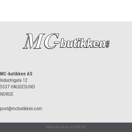
MC-butikken AS
Industrigata 12
5537
HAUGESUND
NORGE
post@mcbutikken.com
Nettside levert av NSN AS