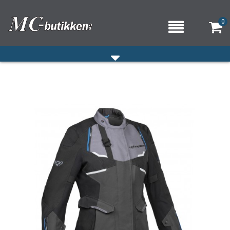
0
HJEM
VERKSTED
OM OSS/ÅPNINGSTIDER
KONTAKT OSS