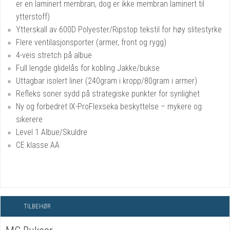
er en laminert membran, dog er ikke membran laminert til
ytterstoff)
Ytterskall av 600D Polyester/Ripstop tekstil for høy slitestyrke
Flere ventilasjonsporter (armer, front og rygg)
4-veis stretch på albue
Full lengde glidelås for kobling Jakke/bukse
Uttagbar isolert liner (240gram i kropp/80gram i armer)
Refleks soner sydd på strategiske punkter for synlighet
Ny og forbedret IX-ProFlexseka beskyttelse – mykere og
sikerere
Level 1 Albue/Skuldre
CE klasse AA
TILBEHØR