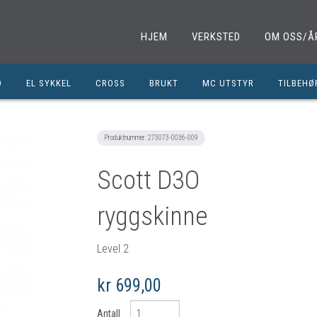
HJEM
VERKSTED
OM OSS/Å
D
EL SYKKEL
CROSS
BRUKT
MC UTSTYR
TILBEHØ
EL. SPARKESYKKEL
MINICROSS
SHOEI HJELMER
TILBEHØ
NOLAN HJELMER
DELER M
Produktnummer:
273073-0036-009
HJC HJELMER
DELER 1
Scott D3O
KLESPAKKER
DELER M
ryggskinne
MC BUKSER
MC EKS
MC JAKKER
OLJER/S
Level 2
MC STØVLER
CROSS D
kr 699,00
HANSKER
BRUKTE 
BLUETOOTH INTERCOM
EGENDEF
Antall