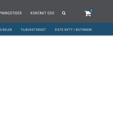
0
PNINGSTIDER
KONTAKT OSS
R/DELER
TILBUDSTORGET
SISTE NYTT I BUTIKKEN!
R
OUTLET
OPED/SCOOTER
25CCM
C
TRAUTSTYR
MØREMIDLER
ELER
DELER
INERT INNBETALING