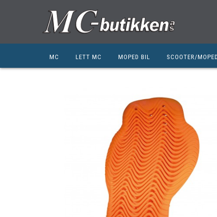
MC
LETT MC
MOPED BIL
SCOOTER/MOPE
HONDA
HONDA
KYMCO
SUZUKI
SUZUKI
PEUGEOT
PEUGEOT MC
QJ MOTOR
NIU
ZERO
ZERO
QJ MOTOR
BSA