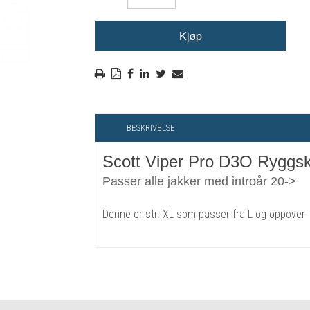
RYGGSKINNE
REGNTØY
CROSS UTSTYR
STØRRELSE GUIDE
BESKRIVELSE
Scott Viper Pro D3O Ryggsk
Passer alle jakker med introår 20->
Denne er str. XL som passer fra L og oppover