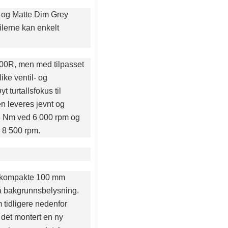
 og Matte Dim Grey
ilerne kan enkelt
500R, men med tilpasset
ike ventil- og
t turtallsfokus til
en leveres jevnt og
3 Nm ved 6 000 rpm og
 8 500 rpm.
n kompakte 100 mm
lå bakgrunnsbelysning.
 tidligere nedenfor
 det montert en ny