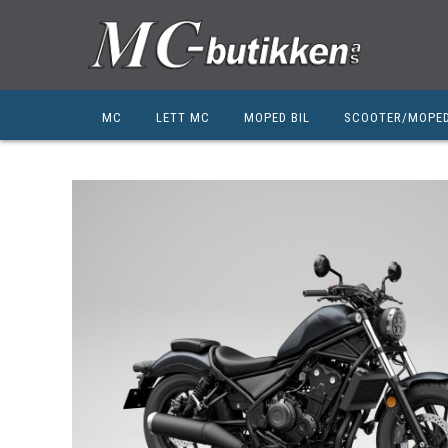
MC
LETT MC
MOPED BIL
SCOOTER/MOPE
HONDA
HONDA
KYMCO
SUZUKI
SUZUKI
PEUGEOT
PEUGEOT MC
QJ MOTOR
NIU
ZERO
ZERO
QJ MOTOR
BSA