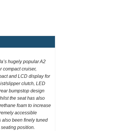
’s hugely popular A2
er compact cruiser,
mpact and LCD display for
st/slipper clutch, LED
w rear bumpstop design
ilst the seat has also
rethane foam to increase
tremely accessible
 also been finely tuned
 seating position.