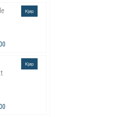
le
,00
r
tt
,00