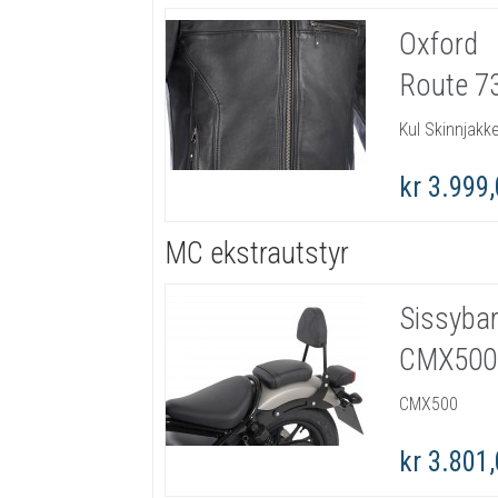
Oxford
Route 73
Kul Skinnjakk
kr 3.999
MC ekstrautstyr
Sissyba
CMX500
CMX500
kr 3.801