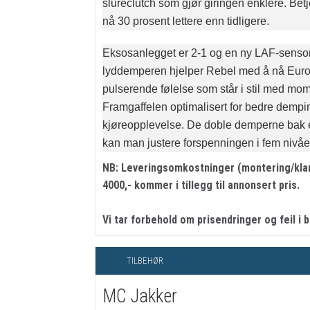
slureclutch som gjør giringen enklere. Bet
nå 30 prosent lettere enn tidligere.
Eksosanlegget er 2-1 og en ny LAF-sensor 
lyddemperen hjelper Rebel med å nå Euro
pulserende følelse som står i stil med mo
Framgaffelen optimalisert for bedre dempi
kjøreopplevelse. De doble demperne bak er
kan man justere forspenningen i fem nivåe
NB: Leveringsomkostninger (montering/klarg
4000,- kommer i tillegg til annonsert pris.
Vi tar forbehold om prisendringer og feil i 
TILBEHØR
MC Jakker