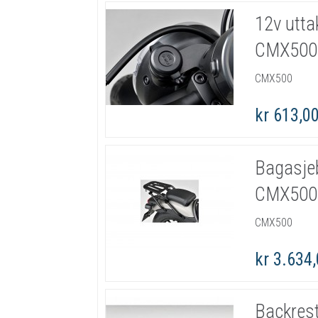
12v utta
CMX500
CMX500
kr 613,0
Bagasje
CMX500
CMX500
kr 3.634
Backres