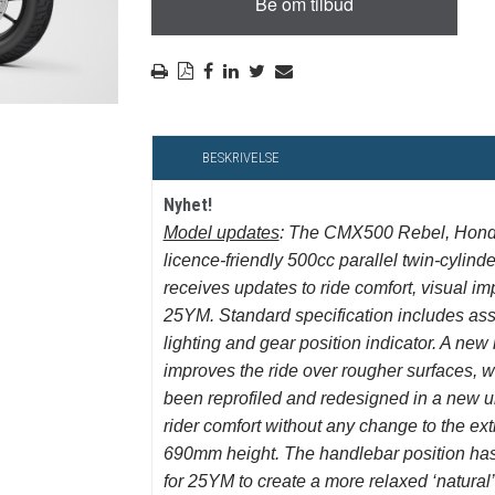
RYGGSKINNE
REGNTØY
CROSS UTSTYR
STØRRELSE GUIDE
BESKRIVELSE
Nyhet!
Model updates
: The CMX500 Rebel, Honda
licence-friendly 500cc parallel twin-cylind
receives updates to ride comfort, visual i
25YM. Standard specification includes assi
lighting and gear position indicator. A ne
improves the ride over rougher surfaces, wh
been reprofiled and redesigned in a new u
rider comfort without any change to the ex
690mm height. The handlebar position has
for 25YM to create a more relaxed ‘natural’