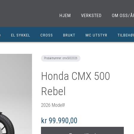
HJEM
VERKSTED
OM OSS/Å
D
EL SYKKEL
CROSS
BRUKT
MC UTSTYR
TILBEHØ
EL. SPARKESYKKEL
MINICROSS
SHOEI HJELMER
TILBEHØ
NOLAN HJELMER
DELER M
Produktnummer:
cmx5002026
HJC HJELMER
DELER 1
Honda CMX 500
KLESPAKKER
DELER M
Rebel
MC BUKSER
MC EKS
MC JAKKER
OLJER/S
2026 Modell!
MC STØVLER
CROSS D
kr 99.990,00
HANSKER
BRUKTE 
BLUETOOTH INTERCOM
EGENDEF