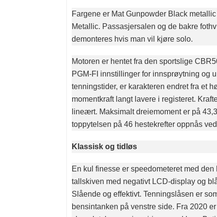
Fargene er Mat Gunpowder Black metallic
Metallic. Passasjersalen og de bakre fothv
demonteres hvis man vil kjøre solo.
Motoren er hentet fra den sportslige CBR
PGM-FI innstillinger for innsprøytning og ul
tenningstider, er karakteren endret fra et høy
momentkraft langt lavere i registeret. Kraft
lineært. Maksimalt dreiemoment er på 43,
toppytelsen på 46 hestekrefter oppnås ved
Klassisk og tidløs
En kul finesse er speedometeret med de
tallskiven med negativt LCD-display og b
Slående og effektivt. Tenningslåsen er som
bensintanken på venstre side. Fra 2020 er