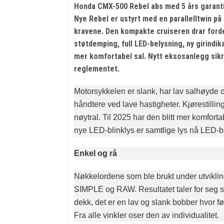
Honda CMX-500 Rebel abs med 5 års garanti
Nye Rebel er ustyrt med en parallelltwin på
kravene. Den kompakte cruiseren drar ford
støtdemping, full LED-belysning, ny girindik
mer komfortabel sal. Nytt eksosanlegg sikr
reglementet.
Motorsykkelen er slank, har lav salhøyde o
håndtere ved lave hastigheter. Kjørestillin
nøytral. Til 2025 har den blitt mer komfort
nye LED-blinklys er samtlige lys nå LED-b
Enkel og rå
Nøkkelordene som ble brukt under utvikli
SIMPLE og RAW. Resultatet taler for seg se
dekk, det er en lav og slank bobber hvor fø
Fra alle vinkler oser den av individualitet.