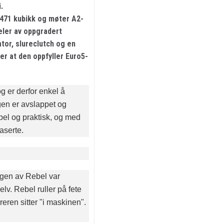
.
 471 kubikk og møter A2-
eler av oppgradert
ator, slureclutch og en
er at den oppfyller Euro5-
g er derfor enkel å
gen er avslappet og
abel og praktisk, og med
aserte.
ngen av Rebel var
lv. Rebel ruller på fete
reren sitter "i maskinen".