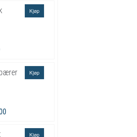
k
0
bærer
,00
t