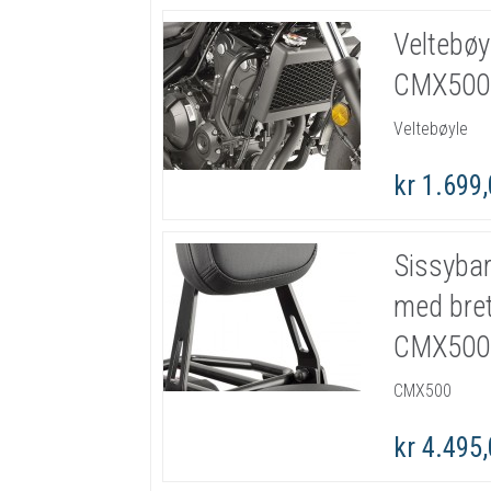
Veltebøy
CMX500
Veltebøyle
kr 1.699
Sissyba
med bre
CMX500
CMX500
kr 4.495