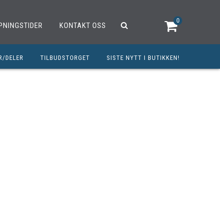
0
PNINGSTIDER
KONTAKT OSS
R/DELER
TILBUDSTORGET
SISTE NYTT I BUTIKKEN!
R
OUTLET
OPED/SCOOTER
25CCM
C
TRAUTSTYR
MØREMIDLER
ELER
DELER
INERT INNBETALING