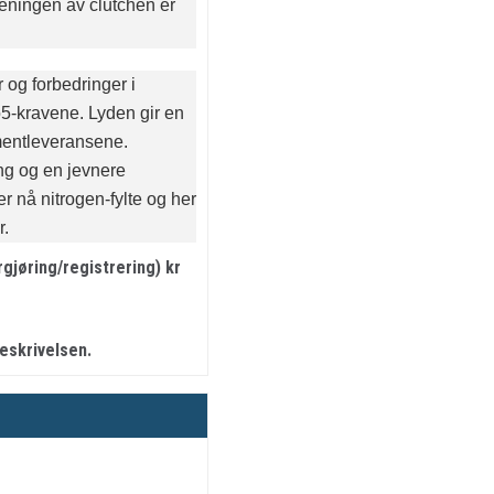
jeningen av clutchen er
og forbedringer i
5-kravene. Lyden gir en
mentleveransene.
ng og en jevnere
 nå nitrogen-fylte og her
r.
jøring/registrering) kr
beskrivelsen.