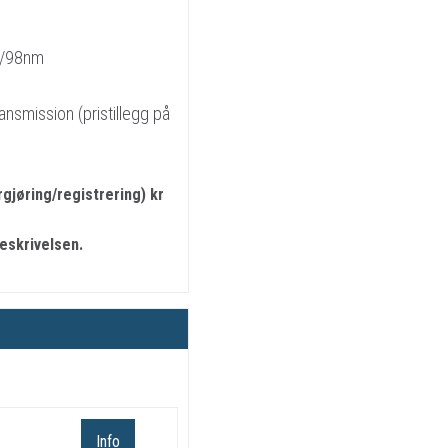
k/98nm
ansmission (pristillegg på
jøring/registrering) kr
beskrivelsen.
Info