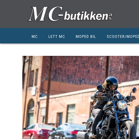
MC
LETT MC
MOPED BIL
SCOOTER/MOPE
HONDA
HONDA
KYMCO
SUZUKI
SUZUKI
PEUGEOT
PEUGEOT MC
QJ MOTOR
NIU
ZERO
ZERO
QJ MOTOR
BSA