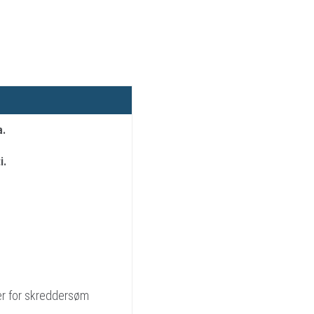
a.
i.
ter for skreddersøm