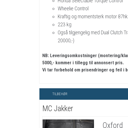
Honda Selectable Torque Control
Wheelie Control
Kraftig og momentsterk motor 87h
223 kg
Også tilgjengelig med Dual Clutch Tr
20000,-)
NB: Leveringsomkostninger (montering/klarg
5000,- kommer i tillegg til annonsert pris.
Vi tar forbehold om prisendringer og feil i 
TILBEHØR
MC Jakker
Oxford