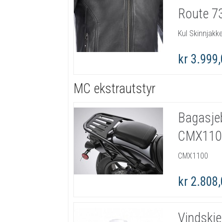
Route 73
Kul Skinnjakk
kr 3.999
MC ekstrautstyr
Bagasje
CMX110
CMX1100
kr 2.808
Vindskj