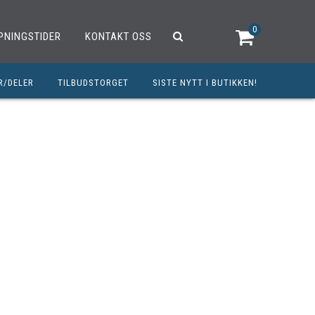
0
PNINGSTIDER
KONTAKT OSS
R/DELER
TILBUDSTORGET
SISTE NYTT I BUTIKKEN!
R
OUTLET
OPED/SCOOTER
25CCM
C
TRAUTSTYR
MØREMIDLER
ELER
DELER
INERT INNBETALING