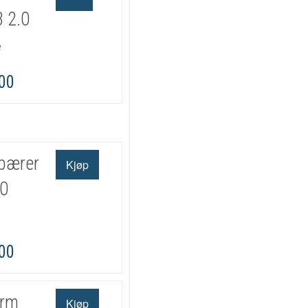
 2.0
e
,00
bærer
0
,00
erm