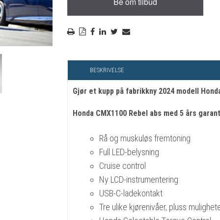
RYGGSKINNE
REGNTØY
CROSS UTSTYR
STØRRELSE GUIDE
BESKRIVELSE
Gjør et kupp på fabrikkny 2024 modell Hond
Honda CMX1100 Rebel abs med 5 års garant
Rå og muskuløs fremtoning
Full LED-belysning
Cruise control
Ny LCD-instrumentering
USB-C-ladekontakt
Tre ulike kjørenivåer, pluss mulighe