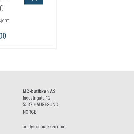
0
kjerm
,00
MC-butikken AS
Industrigata 12
5537
HAUGESUND
NORGE
post@mcbutikken.com