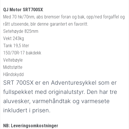
QJ Motor SRT700SX
:
Med 70 hk/70nm, abs bremser foran og bak, opp/ned forgaffel og
rått utseende, blir denne garantert en favoritt.
Setehøyde 825mm
Vekt 243kg
Tank 19,5 liter
150/70R-17 bakdekk
Veltebøyle
Midtstøtte
Håndskydd
SRT 700SX er en Adventuresykkel som er
fullspekket med originalutstyr.
Den har tre
aluvesker, varmehåndtak og varmesete
inkludert i prisen.
NB: Leveringsomkostninger