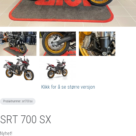
Klikk for å se større versjon
Produktnummer:
srt700sx
SRT 700 SX
Nyhet!