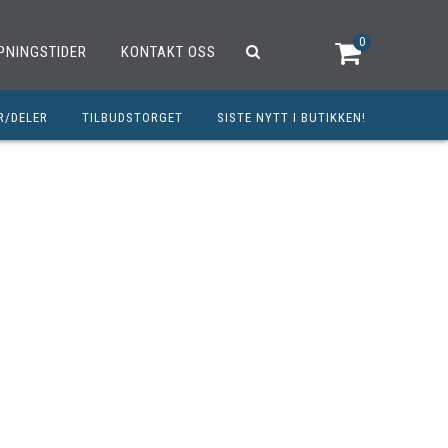
0
PNINGSTIDER
KONTAKT OSS
R/DELER
TILBUDSTORGET
SISTE NYTT I BUTIKKEN!
R
OUTLET
OPED/SCOOTER
25CCM
C
TRAUTSTYR
MØREMIDLER
ELER
DELER
INERT INNBETALING