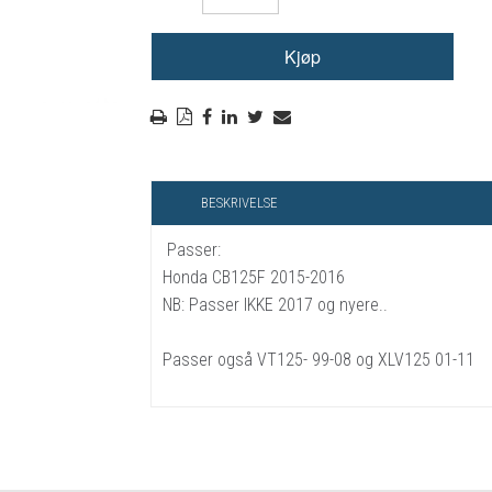
RYGGSKINNE
REGNTØY
CROSS UTSTYR
STØRRELSE GUIDE
BESKRIVELSE
Passer:
Honda CB125F 2015-2016
NB: Passer IKKE 2017 og nyere..
Passer også VT125- 99-08 og XLV125 01-11