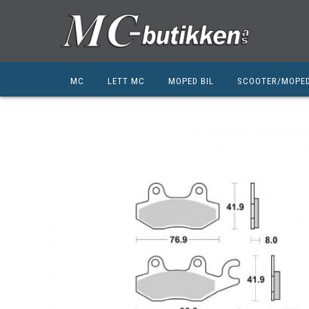
MC
LETT MC
MOPED BIL
SCOOTER/MOPE
HONDA
HONDA
KYMCO
SUZUKI
SUZUKI
PEUGEOT
PEUGEOT MC
QJ MOTOR
NIU
ZERO
ZERO
QJ MOTOR
BSA