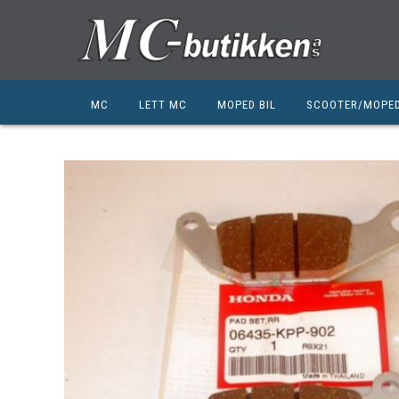
MC
LETT MC
MOPED BIL
SCOOTER/MOPE
HONDA
HONDA
KYMCO
SUZUKI
SUZUKI
PEUGEOT
PEUGEOT MC
QJ MOTOR
NIU
ZERO
ZERO
QJ MOTOR
BSA