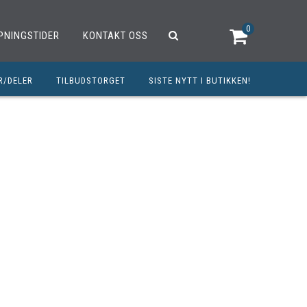
0
PNINGSTIDER
KONTAKT OSS
R/DELER
TILBUDSTORGET
SISTE NYTT I BUTIKKEN!
R
OUTLET
OPED/SCOOTER
25CCM
C
TRAUTSTYR
MØREMIDLER
ELER
DELER
INERT INNBETALING