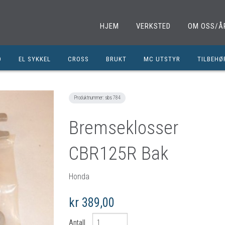
HJEM
VERKSTED
OM OSS/Å
D
EL SYKKEL
CROSS
BRUKT
MC UTSTYR
TILBEHØ
EL. SPARKESYKKEL
MINICROSS
SHOEI HJELMER
TILBEHØ
NOLAN HJELMER
DELER M
Produktnummer:
sbs 784
HJC HJELMER
DELER 1
Bremseklosser
KLESPAKKER
DELER M
CBR125R Bak
MC BUKSER
MC EKS
MC JAKKER
OLJER/S
Honda
MC STØVLER
CROSS D
kr 389,00
HANSKER
BRUKTE 
BLUETOOTH INTERCOM
EGENDEF
Antall