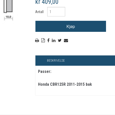
kr 409,00
RYGGSKINNE
Antall
REGNTØY
CROSS UTSTYR
STØRRELSE GUIDE
BESKRIVELSE
Passer:
Honda CBR125R 2011-2015 bak