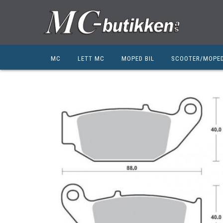
MC
LETT MC
MOPED BIL
SCOOTER/MOPE
HONDA
HONDA
KYMCO
SUZUKI
SUZUKI
PEUGEOT
PEUGEOT MC
QJ MOTOR
NIU
ZERO
ZERO
QJ MOTOR
BSA