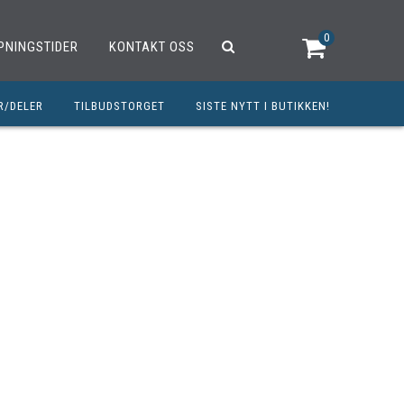
0
PNINGSTIDER
KONTAKT OSS
R/DELER
TILBUDSTORGET
SISTE NYTT I BUTIKKEN!
R
OUTLET
OPED/SCOOTER
25CCM
C
TRAUTSTYR
MØREMIDLER
ELER
DELER
INERT INNBETALING