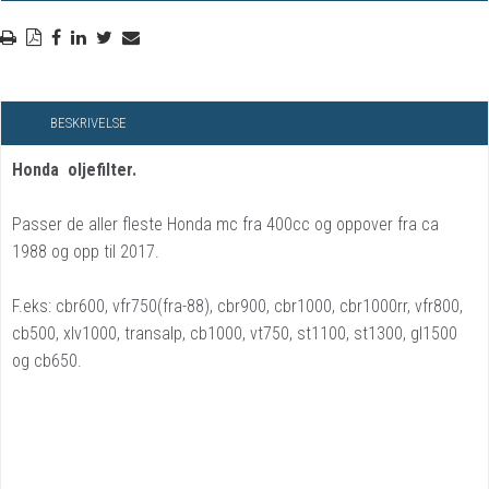
BESKRIVELSE
Honda oljefilter.
Passer de aller fleste Honda mc fra 400cc og oppover fra ca
1988 og opp til 2017.
F.eks: cbr600, vfr750(fra-88), cbr900, cbr1000, cbr1000rr, vfr800,
cb500, xlv1000, transalp, cb1000, vt750, st1100, st1300, gl1500
og cb650.