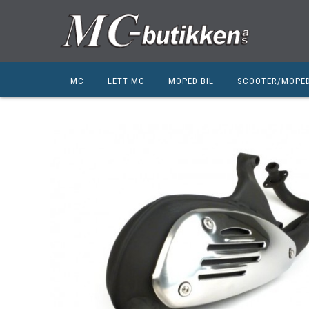
MC
LETT MC
MOPED BIL
SCOOTER/MOPE
HONDA
HONDA
KYMCO
SUZUKI
SUZUKI
PEUGEOT
PEUGEOT MC
QJ MOTOR
NIU
ZERO
ZERO
QJ MOTOR
BSA