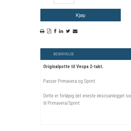
RYGGSKINNE
REGNTØY
CROSS UTSTYR
STØRRELSE GUIDE
BESKRIVELSE
Originalpotte til Vespa 2-takt.
Passer Primavera og Sprint.
Dette er forløpig det eneste eksosanlegget so
til Primavera/Sprint.