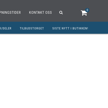
0
PNINGSTIDER
KONTAKT OSS
R/DELER
TILBUDSTORGET
SISTE NYTT I BUTIKKEN!
R
OUTLET
OPED/SCOOTER
25CCM
C
TRAUTSTYR
MØREMIDLER
ELER
DELER
INERT INNBETALING