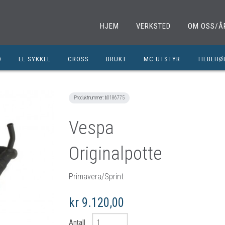
HJEM
VERKSTED
OM OSS/Å
D
EL SYKKEL
CROSS
BRUKT
MC UTSTYR
TILBEHØ
EL. SPARKESYKKEL
MINICROSS
SHOEI HJELMER
TILBEHØ
NOLAN HJELMER
DELER M
Produktnummer:
b0186775
HJC HJELMER
DELER 1
Vespa
KLESPAKKER
DELER M
Originalpotte
MC BUKSER
MC EKS
MC JAKKER
OLJER/S
Primavera/Sprint
MC STØVLER
CROSS D
kr 9.120,00
HANSKER
BRUKTE 
BLUETOOTH INTERCOM
EGENDEF
Antall