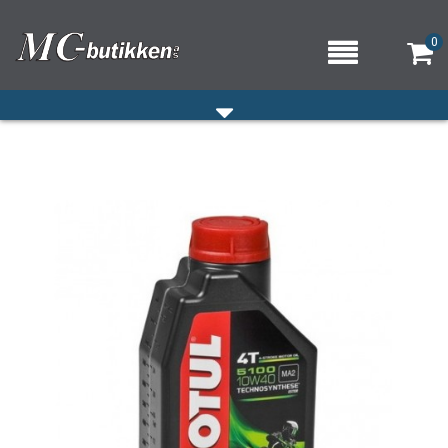
0
HJEM
VERKSTED
OM OSS/ÅPNINGSTIDER
KONTAKT OSS