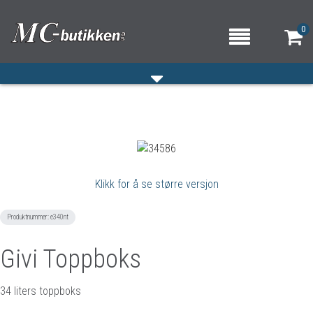
0
HJEM
VERKSTED
Klikk for å se større versjon
OM OSS/ÅPNINGSTIDER
KONTAKT OSS
Produktnummer:
e340nt
Givi Toppboks
34 liters toppboks