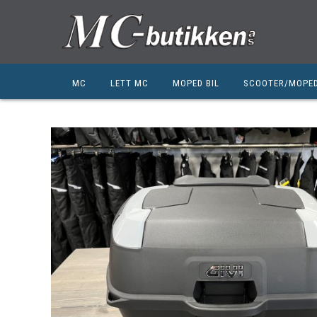
MC
LETT MC
MOPED BIL
SCOOTER/MOPE
HONDA
HONDA
KYMCO
SUZUKI
SUZUKI
PEUGEOT
PEUGEOT MC
QJ MOTOR
NIU
ZERO
ZERO
QJ MOTOR
BSA