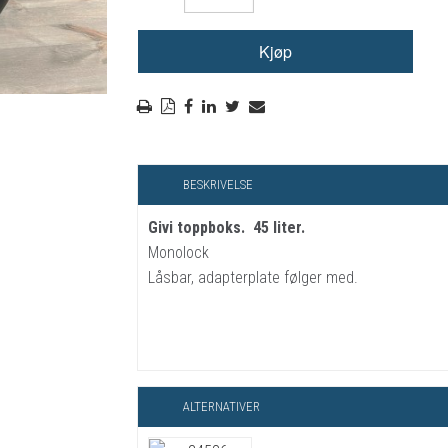
RYGGSKINNE
REGNTØY
CROSS UTSTYR
STØRRELSE GUIDE
BESKRIVELSE
Givi toppboks. 45 liter.
Monolock
Låsbar, adapterplate følger med.
ALTERNATIVER