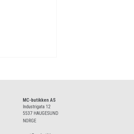
MC-butikken AS
Industrigata 12
5537
HAUGESUND
NORGE