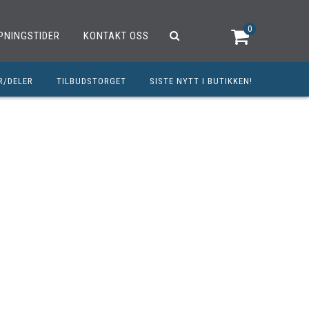
0
PNINGSTIDER
KONTAKT OSS
R/DELER
TILBUDSTORGET
SISTE NYTT I BUTIKKEN!
R
OUTLET
OPED/SCOOTER
25CCM
C
TRAUTSTYR
MØREMIDLER
ELER
DELER
INERT INNBETALING