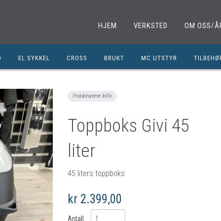
HJEM
VERKSTED
OM OSS/Å
D
EL SYKKEL
CROSS
BRUKT
MC UTSTYR
TILBEHØ
EL. SPARKESYKKEL
MINICROSS
SHOEI HJELMER
TILBEHØ
NOLAN HJELMER
DELER M
Produktnummer:
b45n
HJC HJELMER
DELER 1
Toppboks Givi 45
KLESPAKKER
DELER M
liter
MC BUKSER
MC EKS
MC JAKKER
OLJER/S
45 liters toppboks
MC STØVLER
CROSS D
kr 2.399,00
HANSKER
BRUKTE 
BLUETOOTH INTERCOM
EGENDEF
Antall