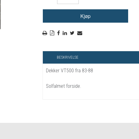
RYGGSKINNE
REGNTØY
CROSS UTSTYR
STØRRELSE GUIDE
BESKRIVELSE
Dekker VT500 fra 83-88
Solfalmet forside.