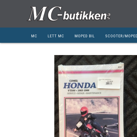
MC
LETT MC
MOPED BIL
SCOOTER/MOPE
HONDA
HONDA
KYMCO
SUZUKI
SUZUKI
PEUGEOT
PEUGEOT MC
QJ MOTOR
NIU
ZERO
ZERO
QJ MOTOR
BSA