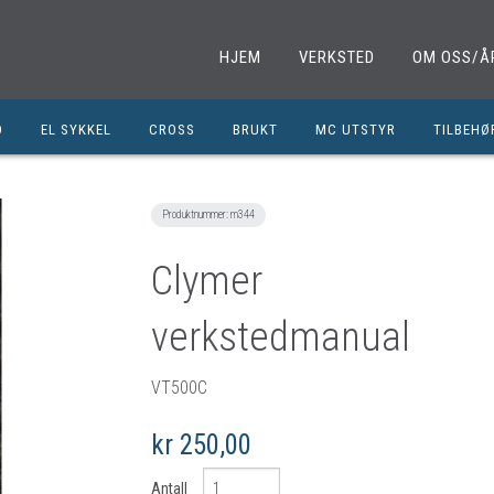
HJEM
VERKSTED
OM OSS/Å
D
EL SYKKEL
CROSS
BRUKT
MC UTSTYR
TILBEHØ
EL. SPARKESYKKEL
MINICROSS
SHOEI HJELMER
TILBEHØ
NOLAN HJELMER
DELER M
Produktnummer:
m344
HJC HJELMER
DELER 1
Clymer
KLESPAKKER
DELER M
verkstedmanual
MC BUKSER
MC EKS
MC JAKKER
OLJER/S
VT500C
MC STØVLER
CROSS D
kr 250,00
HANSKER
BRUKTE 
BLUETOOTH INTERCOM
EGENDEF
Antall