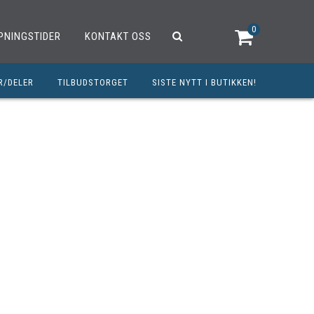
0
PNINGSTIDER
KONTAKT OSS
R/DELER
TILBUDSTORGET
SISTE NYTT I BUTIKKEN!
R
OUTLET
OPED/SCOOTER
25CCM
C
TRAUTSTYR
MØREMIDLER
ELER
DELER
INERT INNBETALING