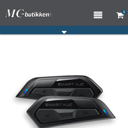
0
HJEM
VERKSTED
OM OSS/ÅPNINGSTIDER
KONTAKT OSS