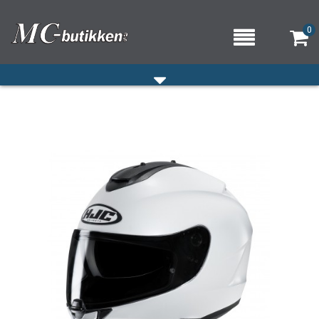
0
HJEM
VERKSTED
OM OSS/ÅPNINGSTIDER
KONTAKT OSS