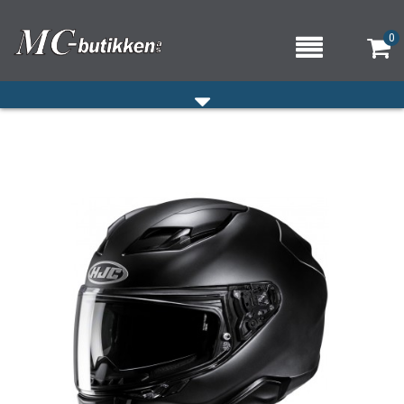
0
HJEM
VERKSTED
OM OSS/ÅPNINGSTIDER
KONTAKT OSS