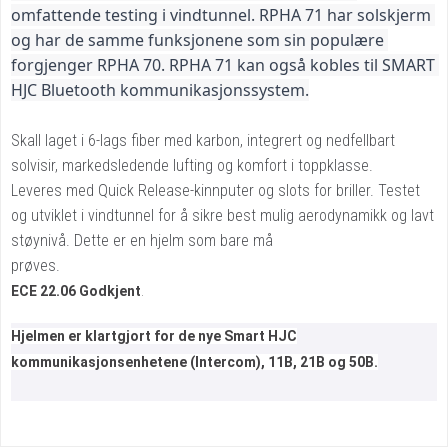
omfattende testing i vindtunnel. RPHA 71 har solskjerm 
og har de samme funksjonene som sin populære 
forgjenger RPHA 70. RPHA 71 kan også kobles til SMART 
HJC Bluetooth kommunikasjonssystem.
Skall laget i 6-lags fiber med karbon, integrert og nedfellbart
solvisir, markedsledende lufting og komfort i toppklasse.
Leveres med Quick Release-kinnputer og slots for briller. Testet
og utviklet i vindtunnel for å sikre best mulig aerodynamikk og lavt
støynivå. Dette er en hjelm som bare må
prøves.
ECE 22.06 Godkjent
.
Hjelmen er klartgjort for de nye Smart HJC
kommunikasjonsenhetene (Intercom), 11B, 21B og 50B.