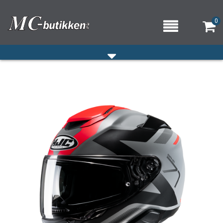
0
HJEM
VERKSTED
OM OSS/ÅPNINGSTIDER
KONTAKT OSS