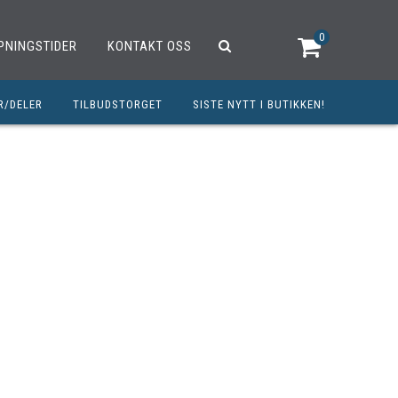
0
PNINGSTIDER
KONTAKT OSS
R/DELER
TILBUDSTORGET
SISTE NYTT I BUTIKKEN!
R
OUTLET
OPED/SCOOTER
25CCM
C
TRAUTSTYR
MØREMIDLER
ELER
DELER
INERT INNBETALING