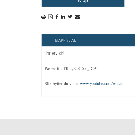
RYGGSKINNE
REGNTØY
CROSS UTSTYR
STØRRELSE GUIDE
BESKRIVELSE
Innervisir!
Passer til: TR-1, CS15 og C91
Slik bytter du visir:
www.youtube.com/watch