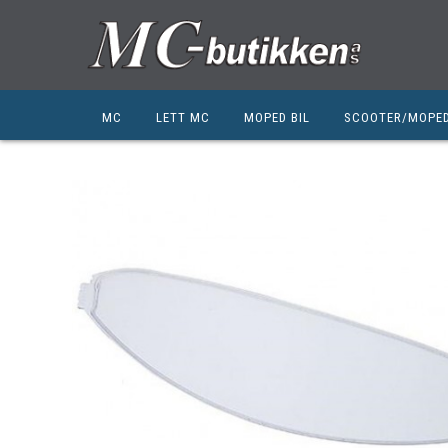
MC
LETT MC
MOPED BIL
SCOOTER/MOPE
HONDA
HONDA
KYMCO
SUZUKI
SUZUKI
PEUGEOT
PEUGEOT MC
QJ MOTOR
NIU
ZERO
ZERO
QJ MOTOR
BSA