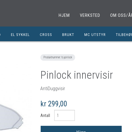
HJEM
VERKSTED
OM OSS/Å
D
EL SYKKEL
CROSS
BRUKT
MC UTSTYR
TILBEHØ
EL. SPARKESYKKEL
MINICROSS
SHOEI HJELMER
TILBEHØ
NOLAN HJELMER
DELER M
Produktnummer:
hj-pinlock
HJC HJELMER
DELER 1
Pinlock innervisir
KLESPAKKER
DELER M
MC BUKSER
MC EKS
AntiDuggvisir
MC JAKKER
OLJER/S
kr 299,00
MC STØVLER
CROSS D
Antall
HANSKER
BRUKTE 
BLUETOOTH INTERCOM
EGENDEF