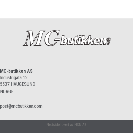
MC-butikken AS
Industrigata 12
5537
HAUGESUND
NORGE
post@mcbutikken.com
Nettside levert av NSN AS