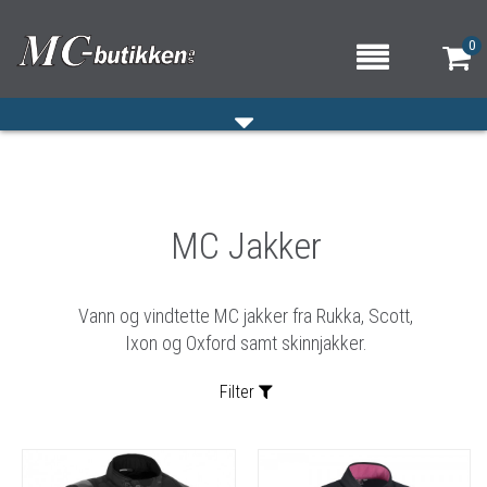
0
HJEM
MC Jakker
VERKSTED
OM OSS/ÅPNINGSTIDER
Vann og vindtette MC jakker fra Rukka, Scott,
KONTAKT OSS
Ixon og Oxford samt skinnjakker.
Filter
Sortering: