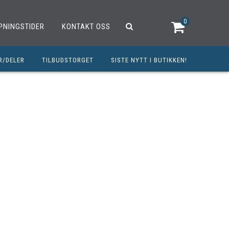
0
PNINGSTIDER
KONTAKT OSS
R/DELER
TILBUDSTORGET
SISTE NYTT I BUTIKKEN!
R
OUTLET
OPED/SCOOTER
25CCM
C
TRAUTSTYR
MØREMIDLER
ELER
DELER
INERT INNBETALING