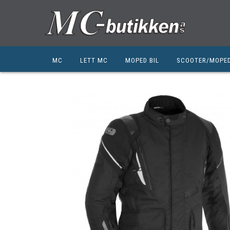
MC
LETT MC
MOPED BIL
SCOOTER/MOPE
HONDA
HONDA
KYMCO
SUZUKI
SUZUKI
PEUGEOT
PEUGEOT MC
QJ MOTOR
NIU
ZERO
ZERO
QJ MOTOR
BSA