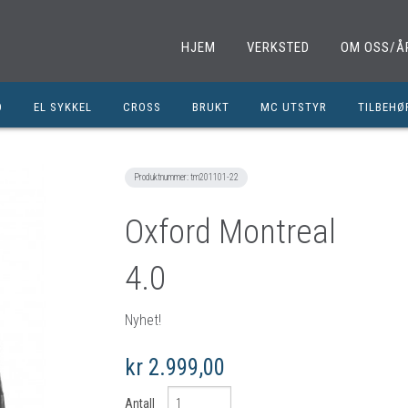
HJEM
VERKSTED
OM OSS/Å
D
EL SYKKEL
CROSS
BRUKT
MC UTSTYR
TILBEHØ
EL. SPARKESYKKEL
MINICROSS
SHOEI HJELMER
TILBEHØ
NOLAN HJELMER
DELER M
Produktnummer:
tm201101-22
HJC HJELMER
DELER 1
Oxford Montreal
KLESPAKKER
DELER M
4.0
MC BUKSER
MC EKS
MC JAKKER
OLJER/S
Nyhet!
MC STØVLER
CROSS D
kr 2.999,00
HANSKER
BRUKTE 
BLUETOOTH INTERCOM
EGENDEF
Antall