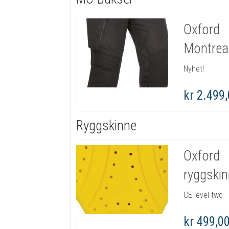
Oxford
Montreal
Nyhet!
kr 2.499
Ryggskinne
Oxford
ryggski
CE level two
kr 499,0