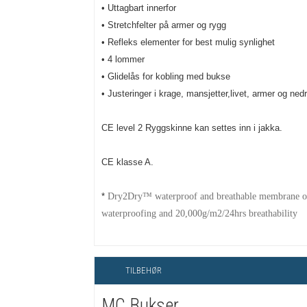
• Uttagbart innerfor
• Stretchfelter på armer og rygg
• Refleks elementer for best mulig synlighet
• 4 lommer
• Glidelås for kobling med bukse
• Justeringer i krage, mansjetter,livet, armer og n
CE level 2 Ryggskinne kan settes inn i jakka.
CE klasse A.
*
Dry2Dry™ waterproof and breathable membrane o
waterproofing and 20,000g/m2/24hrs breathability
TILBEHØR
MC Bukser