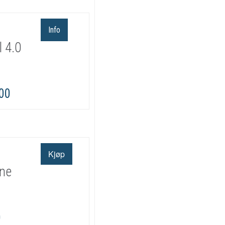
Info
 4.0
,00
nne
0