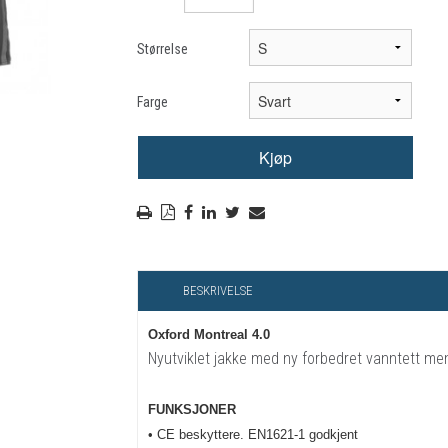
RYGGSKINNE
Størrelse
REGNTØY
CROSS UTSTYR
Farge
STØRRELSE GUIDE
BESKRIVELSE
Oxford Montreal 4.0
Nyutviklet jakke med ny forbedret vanntett m
FUNKSJONER
• CE beskyttere. EN1621-1 godkjent