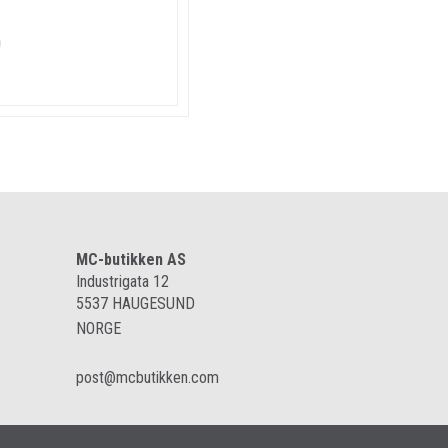
0
MC-butikken AS
Industrigata 12
5537
HAUGESUND
NORGE
post@mcbutikken.com