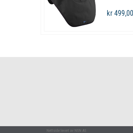
kr 499,0
Nettside levert av NSN AS