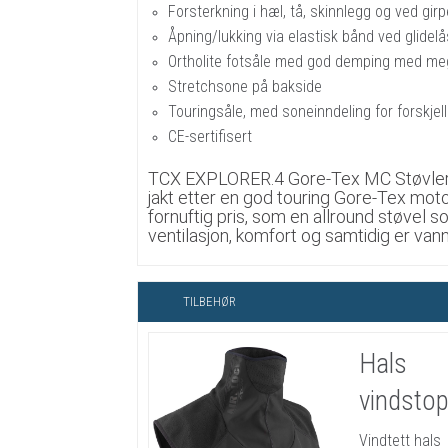
Forsterkning i hæl, tå, skinnlegg og ved girp
Åpning/lukking via elastisk bånd ved glidelå
Ortholite fotsåle med god demping med m
Stretchsone på bakside
Touringsåle, med soneinndeling for forskje
CE-sertifisert
TCX EXPLORER.4 Gore-Tex MC Støvler, 
jakt etter en god touring Gore-Tex moto
fornuftig pris, som en allround støvel s
ventilasjon, komfort og samtidig er vann
TILBEHØR
Hals
vindsto
Vindtett hals