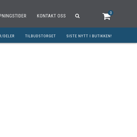
0
PNINGSTIDER
KONTAKT OSS
R/DELER
TILBUDSTORGET
SISTE NYTT I BUTIKKEN!
R
OUTLET
OPED/SCOOTER
25CCM
C
TRAUTSTYR
MØREMIDLER
ELER
DELER
INERT INNBETALING