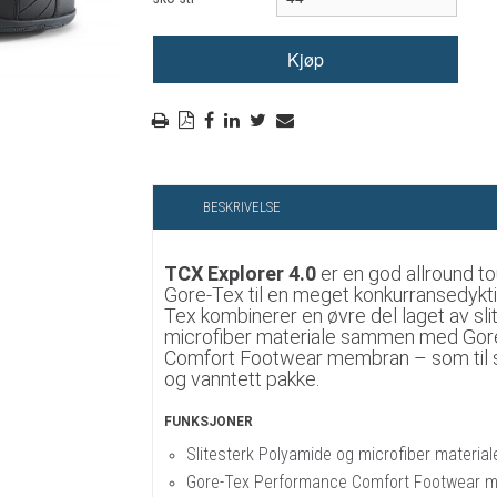
RYGGSKINNE
REGNTØY
CROSS UTSTYR
STØRRELSE GUIDE
BESKRIVELSE
TCX Explorer 4.0
er en god allround t
Gore-Tex til en meget konkurransedyktig
Tex kombinerer en øvre del laget av sl
microfiber materiale sammen med Go
Comfort Footwear membran – som til 
og vanntett pakke.
FUNKSJONER
Slitesterk Polyamide og microfiber materiale
Gore-Tex Performance Comfort Footwear 