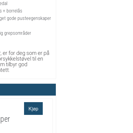
edal
s + borrelås
eget gode pusteegenskaper
llig grepsområder
er for deg som er på
rsykkelstøvel til en
om tilbyr god
tett.
pper