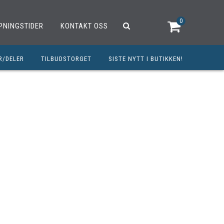
0
PNINGSTIDER
KONTAKT OSS
R/DELER
TILBUDSTORGET
SISTE NYTT I BUTIKKEN!
R
OUTLET
OPED/SCOOTER
25CCM
C
TRAUTSTYR
MØREMIDLER
ELER
DELER
INERT INNBETALING