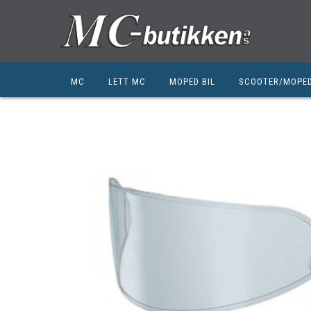
MC
LETT MC
MOPED BIL
SCOOTER/MOPE
HONDA
HONDA
KYMCO
SUZUKI
SUZUKI
PEUGEOT
PEUGEOT MC
QJ MOTOR
NIU
ZERO
ZERO
QJ MOTOR
BSA