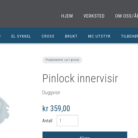
HJEM
VERKSTED
OM OSS/Å
D
EL SYKKEL
CROSS
BRUKT
MC UTSTYR
TILBEHØ
EL. SPARKESYKKEL
MINICROSS
SHOEI HJELMER
TILBEHØ
NOLAN HJELMER
DELER M
Produktnummer:
cwr1-pinlock
HJC HJELMER
DELER 1
Pinlock innervisir
KLESPAKKER
DELER M
MC BUKSER
MC EKS
Duggvisir
MC JAKKER
OLJER/S
kr 359,00
MC STØVLER
CROSS D
Antall
HANSKER
BRUKTE 
BLUETOOTH INTERCOM
EGENDEF