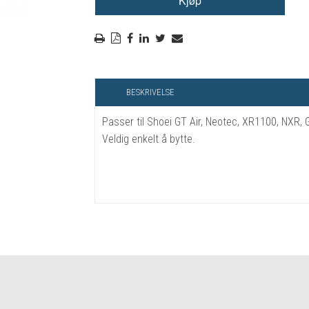
RYGGSKINNE
REGNTØY
CROSS UTSTYR
STØRRELSE GUIDE
BESKRIVELSE
Passer til Shoei GT Air, Neotec, XR1100, NXR, 
Veldig enkelt å bytte.