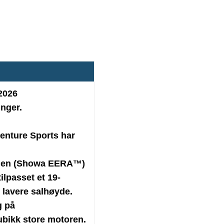
2026
inger.
enture Sports har
ingen (Showa EERA™)
ilpasset et 19-
 lavere salhøyde.
g på
bikk store motoren.