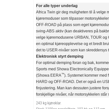
For alle typer underlag
Africa Twin gir deg muligheten til å velge 
kjøremoduser som tilpasser motorsykkelen 
OFF-ROAD på plass som eget kjøremodus. 
sving-ABS aktiv (kan deaktiveres på bakb
velge kjøremodusene URBAN, TOUR og G
en optimal kjøreopplevelse og et bredt bruk
det to USER-nivåer som kan skreddersys ti
Elektronisk styrt demping
For optimal demping foran og bak, kommer
Sports med Showa Electronically Equippe
™
(Showa EERA
). Systemet kommer med f
HARD og OFF-ROAD. Det er også en USE
finjustering. Man kan dessuten justere fors
forskjellige nivåer, når motorsykkelen står st
243 kg kjøreklar.