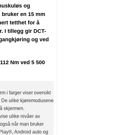
muskuløs og
n bruker en 15 mm
t tetthet for å
r.
I tillegg gir DCT-
igangkjøring og ved
 112 Nm ved 5 500
 i farger viser oversikt
. De ulike kjøremodusene
på skjermen.
vise ulike nivåer av
– også når man bruker
rPlay®, Android auto og