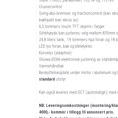
Sterk 1100cc paralelltwin, 102 hk og 112 nm.
Cruisecontrol.
Sving-abs bremser og tractioncontrol (kan skr
bakhjulet kan skrus av).
6,5 tommers touch TFT skjerm i farger.
Sittehøyde kan justeres, velg mellom 835mm
24,8 liters tank, 19 tommers hjul foran og 18 b
LED lys foran, bak og blinklykter.
Kurvelys (adaptive)
Showa EERA-elektronisk justering av støtdemp
Varmehåndtak
Beskyttelsesplate under motor i aluminium og
standard
utstyr.
Kan også leveres med DCT (automatgir), med et
NB: Leveringsomkostninger (montering/klarg
4000,- kommer i tillegg til annonsert pris.