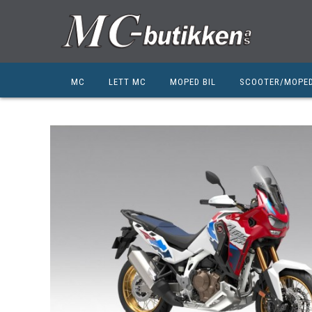
MC
LETT MC
MOPED BIL
SCOOTER/MOPE
HONDA
HONDA
KYMCO
SUZUKI
SUZUKI
PEUGEOT
PEUGEOT MC
QJ MOTOR
NIU
ZERO
ZERO
QJ MOTOR
BSA