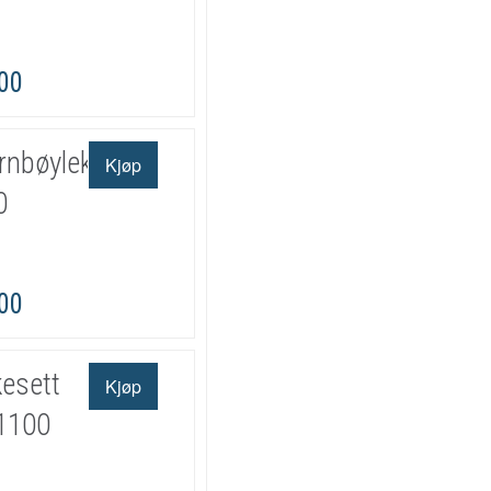
,00
nbøylekit
0
,00
esett
1100