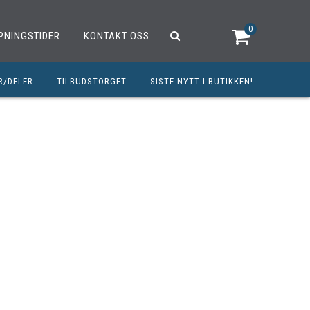
0
PNINGSTIDER
KONTAKT OSS
R/DELER
TILBUDSTORGET
SISTE NYTT I BUTIKKEN!
R
OUTLET
OPED/SCOOTER
25CCM
C
TRAUTSTYR
MØREMIDLER
ELER
DELER
INERT INNBETALING