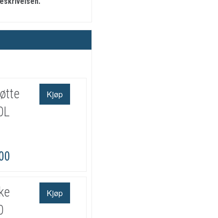
beskrivelsen.
øtte
0L
,00
ke
0