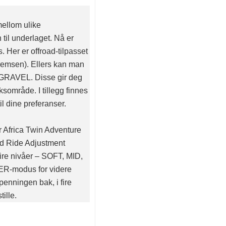
mellom ulike
til underlaget. Nå er
Her er offroad-tilpasset
remsen). Ellers kan man
RAVEL. Disse gir deg
sområde. I tillegg finnes
l dine preferanser.
 Africa Twin Adventure
d Ride Adjustment
ire nivåer – SOFT, MID,
R-modus for videre
penningen bak, i fire
ille.