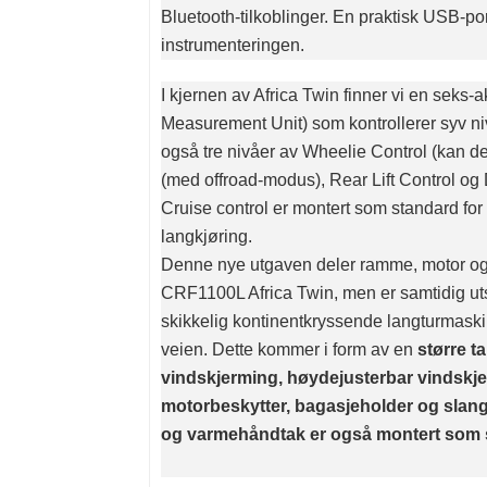
Bluetooth-tilkoblinger. En praktisk USB-por
instrumenteringen.
I kjernen av Africa Twin finner vi en seks-a
Measurement Unit) som kontrollerer syv ni
også tre nivåer av Wheelie Control (kan d
(med offroad-modus), Rear Lift Control og
Cruise control er montert som standard fo
langkjøring.
Denne nye utgaven deler ramme, motor og 
CRF1100L Africa Twin, men er samtidig utst
skikkelig kontinentkryssende langturmaski
veien. Dette kommer i form av en
større ta
vindskjerming, høydejusterbar vindskje
motorbeskytter, bagasjeholder og slan
og varmehåndtak er også montert som