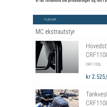
Vi tar forbehold om prisendringer og feil i 
TILBEHØR
MC ekstrautstyr
Hovedst
CRF110
CRF1100L
kr 2.525
Tankves
CRF110