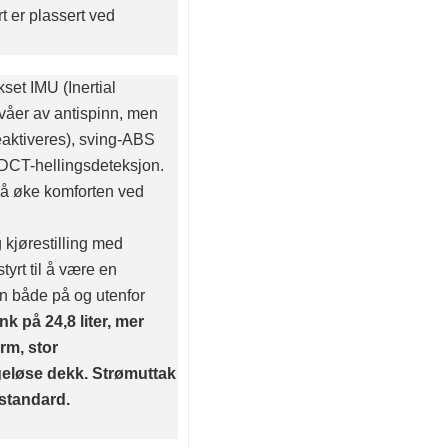
t er plassert ved
kset IMU (Inertial
våer av antispinn, men
eaktiveres), sving-ABS
 DCT-hellingsdeteksjon.
r å øke komforten ved
kjørestilling med
yrt til å være en
n både på og utenfor
nk på 24,8 liter, mer
rm, stor
geløse dekk. Strømuttak
 standard.