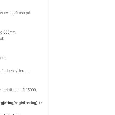
us av, også abs på
 og 855mm.
ak.
ere.
 håndbeskyttere er
 pristillegg på 15000,-
jøring/registrering) kr