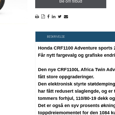
RYGGSKINNE
REGNTØY
CROSS UTSTYR
STØRRELSE GUIDE
BESKRIVELSE
Honda CRF1100 Adventure sports 
Får nytt fargevalg og grafiske endr
Den nye CRF1100L Africa Twin Adv
fått store oppgraderinger.
Den elektronisk styrte støtdemp
har fått redusert slaglengde, og er t
tommers forhjul, 110/80-19 dekk og
Det er også en syv prosents øknin
toppdreiemomentet for den 1084 ku