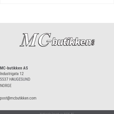
MC-butikken AS
Industrigata 12
5537
HAUGESUND
NORGE
post@mcbutikken.com
Nettside levert av NSN AS