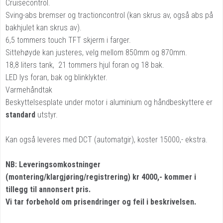
Cruisecontrol.
Sving-abs bremser og tractioncontrol (kan skrus av, også abs på
bakhjulet kan skrus av).
6,5 tommers touch TFT skjerm i farger.
Sittehøyde kan justeres, velg mellom 850mm og 870mm.
18,8 liters tank, 21 tommers hjul foran og 18 bak.
LED lys foran, bak og blinklykter.
Varmehåndtak
Beskyttelsesplate under motor i aluminium og håndbeskyttere er
standard
utstyr.
Kan også leveres med DCT (automatgir), koster 15000,- ekstra.
NB: Leveringsomkostninger
(montering/klargjøring/registrering) kr 4000,- kommer i
tillegg til annonsert pris.
Vi tar forbehold om prisendringer og feil i beskrivelsen.