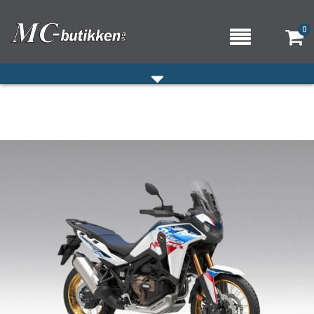
0
HJEM
VERKSTED
OM OSS/ÅPNINGSTIDER
KONTAKT OSS