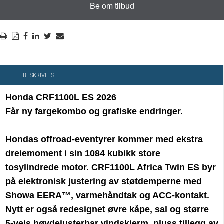
BESKRIVELSE
Honda CRF1100L ES 2026
Får ny fargekombo og grafiske endringer.
Hondas offroad-eventyrer kommer med ekstra
dreiemoment i sin 1084 kubikk store
tosylindrede motor. CRF1100L Africa Twin ES byr
på elektronisk justering av støtdemperne med
Showa EERA™, varmehåndtak og ACC-kontakt.
Nytt er også redesignet øvre kåpe, sal og større
5-veis høydejusterbar vindskjerm, pluss tillegg av