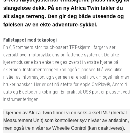
slangeløse dekk. På en ny Africa Twin takler du
alt slags terreng. Den gir deg både utseende og
følelsen av en ekte adventure-sykkel.
Fullstappet med teknologi
En 6,5 tommers stor touch-basert TFT-skjerm i farger viser
oversikt over motorsykkelens omfattende systemer. De ulike
kjøremodusene kan enkelt velges øverst i venstre hjørne på
skjermen. Instrumenteringen kan også tilpasses til å vise ulike
nivåer av informasjon, og skjermen er enkel i bruk – også når man
bruker hansker. Her er det nå støtte for Apple CarPlay®, Android
auto og Bluetooth-tilkoblinger. En praktisk USB-port er plassert ved
instrumenteringen.
I kjernen av Africa Twin finner vi en seks-akset IMU (Inertial
Measurement Unit) som kontrollerer syv nivåer av antispinn,
men også tre nivåer av Wheelie Control (kan deaktiveres),